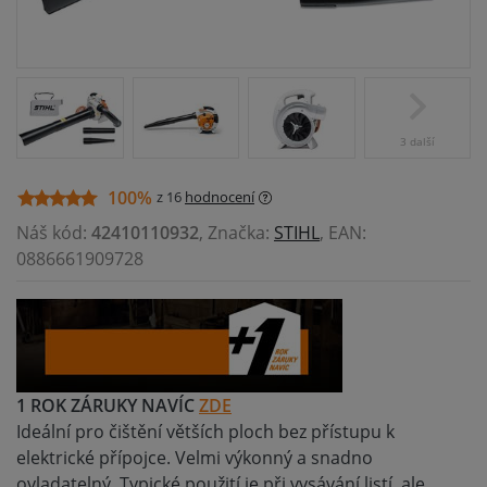
3 další
100%
z 16
hodnocení
Náš kód:
42410110932
, Značka:
STIHL
, EAN:
0886661909728
1 ROK ZÁRUKY NAVÍC
ZDE
Ideální pro čištění větších ploch bez přístupu k
elektrické přípojce. Velmi výkonný a snadno
ovladatelný. Typické použití je při vysávání listí, ale