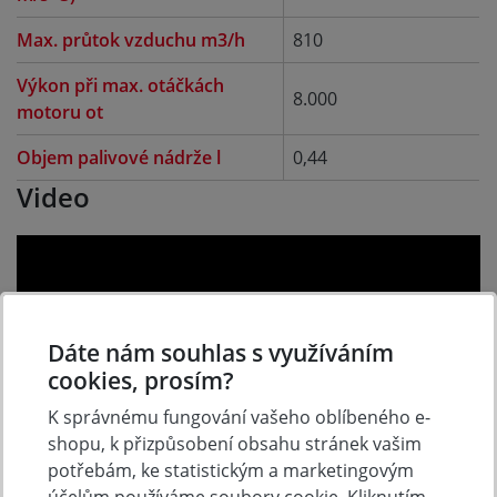
Max. průtok vzduchu m3/h
810
Výkon při max. otáčkách
8.000
motoru ot
Objem palivové nádrže l
0,44
Video
Dáte nám souhlas s využíváním
cookies, prosím?
K správnému fungování vašeho oblíbeného e-
shopu, k přizpůsobení obsahu stránek vašim
potřebám, ke statistickým a marketingovým