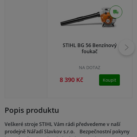
STIHL BG 56 Benzínový
foukač
NA DOTAZ
8 390 Kč
12
Koupit
Popis produktu
Veškeré stroje STIHL Vám rádi předvedeme v naší
prodejně Nářadí Slavkov s.r.o. Bezpečnostní pokyny