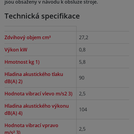
jsou obsaženy v návodu k obsluze stroje.
Technická specifikace
Zdvihový objem cm³
27,2
Výkon kW
0,8
Hmotnost kg 1)
5,8
Hladina akustického tlaku
90
dB(A) 2)
Hodnota vibrací vlevo m/s2 3)
2,5
Hladina akustického výkonu
104
dB(A) 4)
Hodnota vibrací vpravo
2,5
m/s² 3)