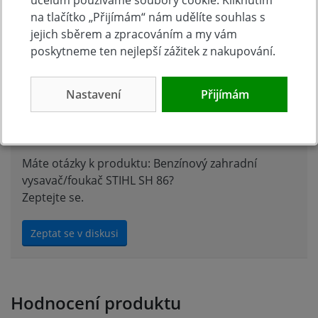
účelům používáme soubory cookie. Kliknutím
na tlačítko „Přijímám“ nám udělíte souhlas s
Dokumenty
jejich sběrem a zpracováním a my vám
poskytneme ten nejlepší zážitek z nakupování.
navod-sh86-stihl
[1.46 MB, PDF]
Nastavení
Přijímám
Diskuse k produktu (0)
Máte otázky k produktu: Benzínový zahradní
vysavač/foukač STIHL SH 86?
Zeptejte se.
Zeptat se v diskusi
Hodnocení produktu