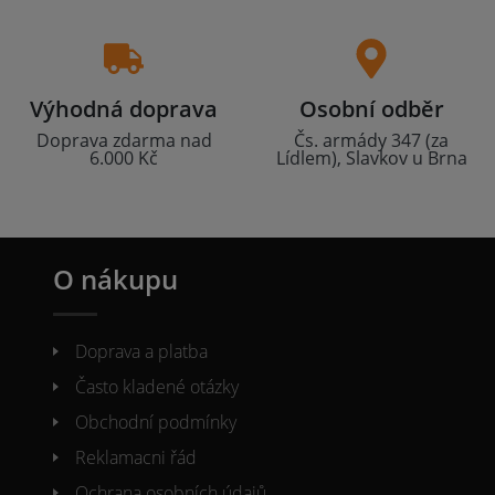
Výhodná doprava
Osobní odběr
Doprava zdarma nad
Čs. armády 347 (za
6.000 Kč
Lídlem), Slavkov u Brna
O nákupu
Doprava a platba
Často kladené otázky
Obchodní podmínky
Reklamacni řád
Ochrana osobních údajů