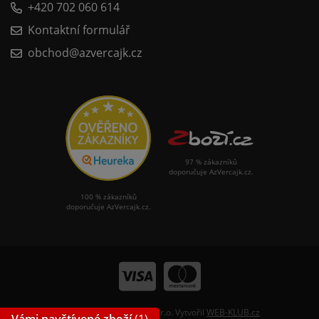
+420 702 060 614
Kontaktní formulář
obchod@azvercajk.cz
97 % zákazníků
doporučuje AzVercajk.cz.
100 % zákazníků
doporučuje AzVercajk.cz.
© 2026 Nářadí Slavkov, s.r.o. Vytvořil
WEB-KLUB.cz