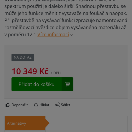
spektrum použití je daleko širší. Snadnou přestavbu se
může jeho funkce měnit z vysavače na foukač a naopak.
Při přestavbě na vysávací funkci zpracuje namontovaná
rozmělňovací hvězdice objem vysávaného materiálu až
v poměru 12:1
Více informací
NA DOTAZ
10 349
Kč
s DPH
Přidat do košíku
Doporučit
Hlídat
Sdílet
Alternativy