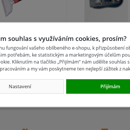
škrabka s ručkou, 30cm
Škrabka na sklo
m souhlas s využíváním cookies, prosím?
u fungování vašeho oblíbeného e-shopu, k přizpůsobení 
šim potřebám, ke statistickým a marketingovým účelům po
skladem
NA DOTAZ
kie. Kliknutím na tlačítko „Přijímám“ nám udělíte souhlas s 
9 Kč
115 Kč
pracováním a my vám poskytneme ten nejlepší zážitek z na
Koupit
Kou
Nastavení
Přijímám