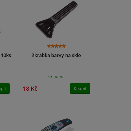
 10ks
škrabka barvy na sklo
skladem
18 Kč
pit
Koupit