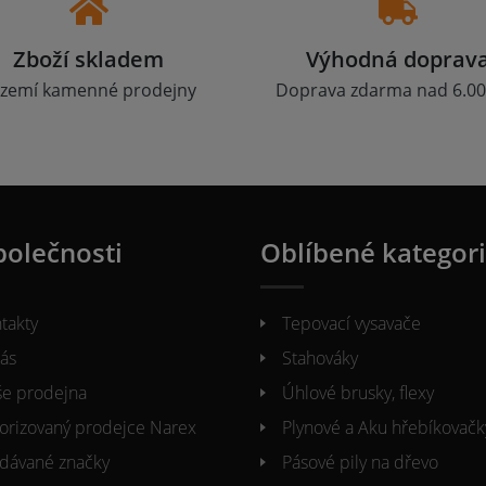
Zboží skladem
Výhodná doprav
zemí kamenné prodejny
Doprava zdarma nad 6.00
polečnosti
Oblíbené kategor
takty
Tepovací vysavače
ás
Stahováky
e prodejna
Úhlové brusky, flexy
orizovaný prodejce Narex
Plynové a Aku hřebíkovačk
dávané značky
Pásové pily na dřevo