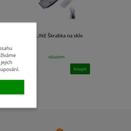
XTLINE Škrabka na sklo
obsahu
užíváme
skladem
jejich
86 Kč
kupování.
pit
Koupit