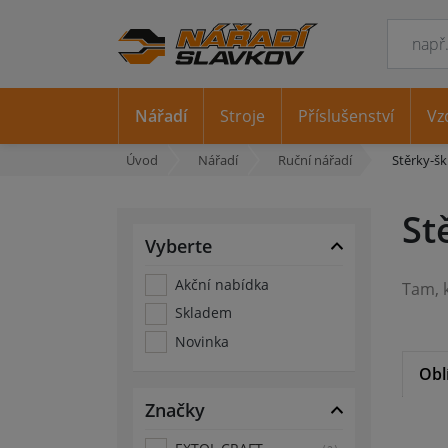
Nářadí
Stroje
Příslušenství
Vz
Úvod
Nářadí
Ruční nářadí
Stěrky-š
St
Vyberte
Akční nabídka
Skladem
Novinka
Obl
Značky