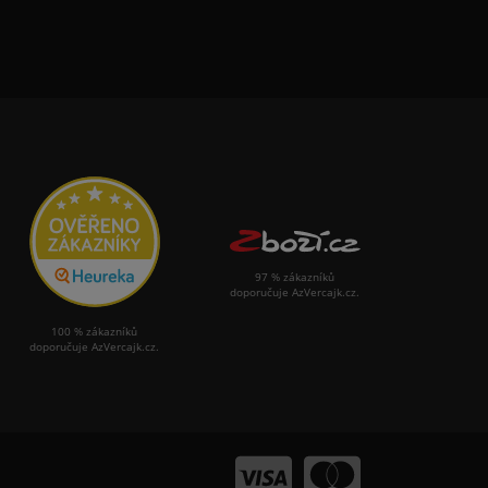
97 % zákazníků
doporučuje AzVercajk.cz.
100 % zákazníků
doporučuje AzVercajk.cz.