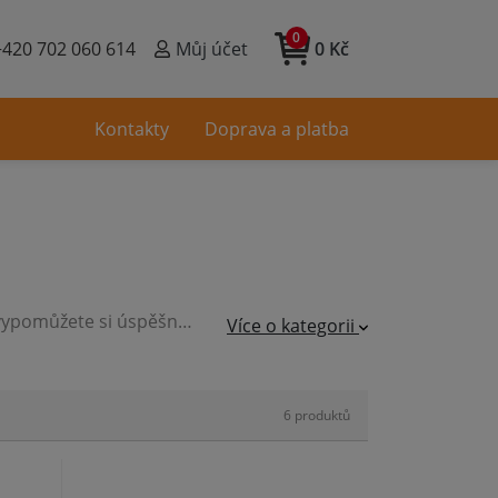
0
+420 702 060 614
Můj účet
0 Kč
Kontakty
Doprava a platba
Tam, kde je práce s nožem a jinými pomůckami ne příliš vhodná, vypomůžete si úspěšně škrabkami.
Více o kategorii