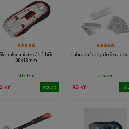
škrabka univerzální, břit
náhradní břity do škrabky,
38x19mm
skladem
skladem
0 Kč
30 Kč
Koupit
Kou