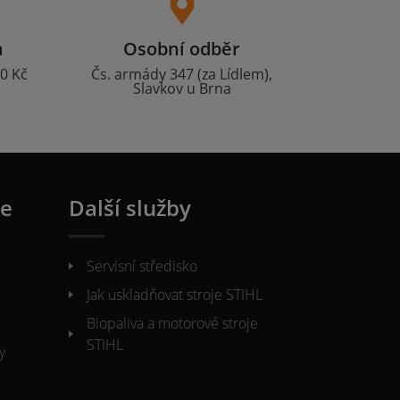
a
Osobní odběr
0 Kč
Čs. armády 347 (za Lídlem),
Slavkov u Brna
ie
Další služby
Servisní středisko
Jak uskladňovat stroje STIHL
Biopaliva a motorové stroje
STIHL
y