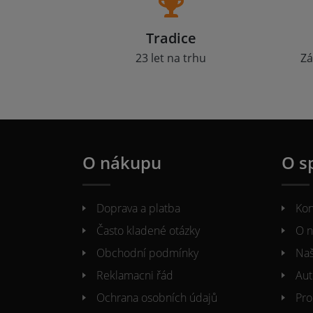
Tradice
23 let na trhu
Zá
O nákupu
O s
Doprava a platba
Kon
Často kladené otázky
O n
Obchodní podmínky
Naš
Reklamacni řád
Aut
Ochrana osobních údajů
Pro