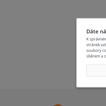
Dáte ná
K správném
stránek va
soubory coo
19
sběrem a z