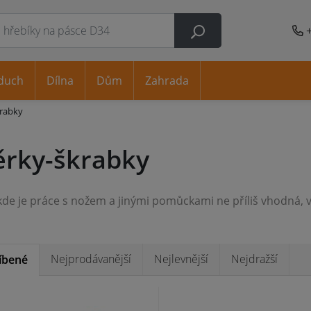
duch
Dílna
Dům
Zahrada
krabky
ěrky-škrabky
Nejprodávanější
Nejlevnější
Nejdražší
íbené