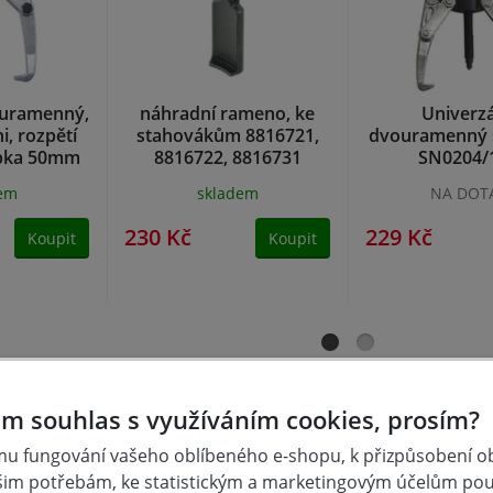
ouramenný,
náhradní rameno, ke
Univerzá
i, rozpětí
stahovákům 8816721,
dvouramenný 
bka 50mm
8816722, 8816731
SN0204/
dem
skladem
NA DOT
230 Kč
229 Kč
Koupit
Koupit
m souhlas s využíváním cookies, prosím?
u fungování vašeho oblíbeného e-shopu, k přizpůsobení 
šim potřebám, ke statistickým a marketingovým účelům po