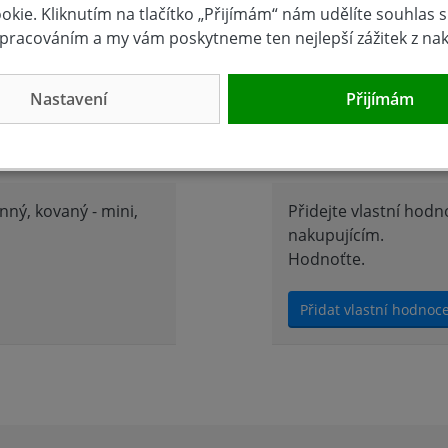
EMIUM
kie. Kliknutím na tlačítko „Přijímám“ nám udělíte souhlas s 
pracováním a my vám poskytneme ten nejlepší zážitek z na
0mm, hloubka 40mm
Nastavení
Přijímám
Hodnocení 
ný, kovaný - mini,
Přidejte vlastní hod
nakupujícím.
Hodnoťte.
Přidat vlastní hodnoc