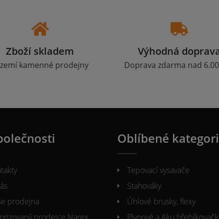
Zboží skladem
Výhodná doprav
zemí kamenné prodejny
Doprava zdarma nad 6.00
polečnosti
Oblíbené kategor
takty
Tepovací vysavače
ás
Stahováky
e prodejna
Úhlové brusky, flexy
orizovaný prodejce Narex
Plynové a Aku hřebíkovačk