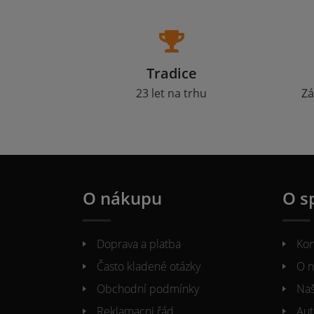
Tradice
23 let na trhu
Zá
O nákupu
O s
Doprava a platba
Kon
Často kladené otázky
O n
Obchodní podmínky
Naš
Reklamacni řád
Aut