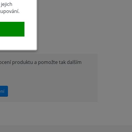
jejich
kupování.
produktu
nocení produktu a pomožte tak dalším
ení