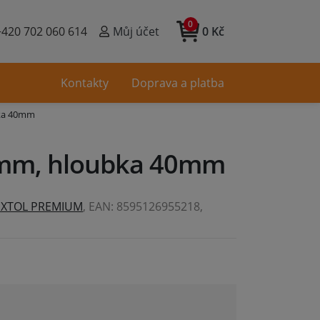
0
+420 702 060 614
Můj účet
0 Kč
Kontakty
Doprava a platba
bka 40mm
60mm, hloubka 40mm
EXTOL PREMIUM
, EAN: 8595126955218,