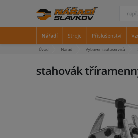
Nářadí
Stroje
Příslušenství
Vz
Úvod
Nářadí
Vybavení autoservisů
stahovák tříramenn