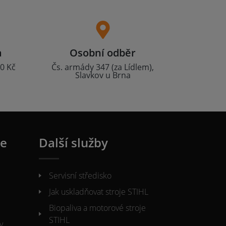
a
Osobní odběr
0 Kč
Čs. armády 347 (za Lídlem),
Slavkov u Brna
ie
Další služby
Servisní středisko
Jak uskladňovat stroje STIHL
Biopaliva a motorové stroje
STIHL
y