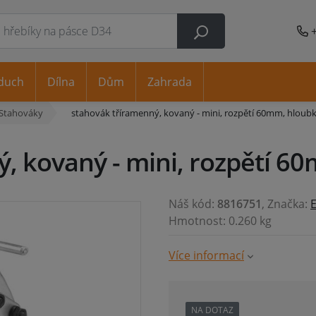
duch
Dílna
Dům
Zahrada
Stahováky
stahovák tříramenný, kovaný - mini, rozpětí 60mm, hlou
ý, kovaný - mini, rozpětí 
Náš kód:
8816751
, Značka:
Hmotnost: 0.260 kg
Více informací
NA DOTAZ