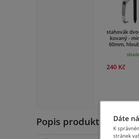
stahovák dv
kovaný - min
60mm, hlou
skla
240 Kč
Dáte ná
Popis produktu
K správném
stránek va