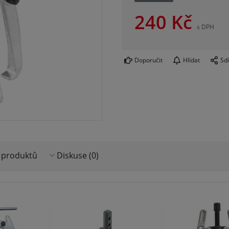
240
Kč
s DPH
Doporučit
Hlídat
Sdí
 produktů
Diskuse (0)