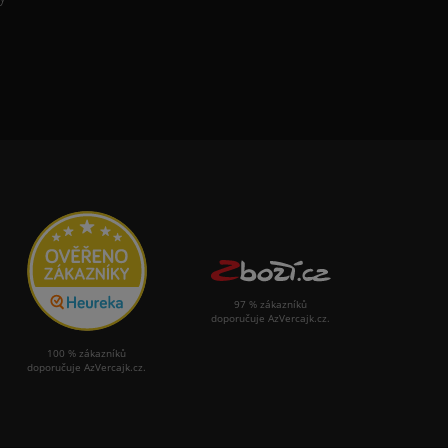
97 % zákazníků
doporučuje AzVercajk.cz.
100 % zákazníků
doporučuje AzVercajk.cz.