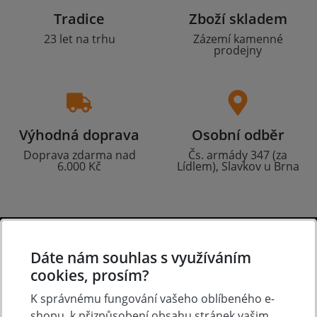
Tradice
Zboží skladem
23 let na trhu
Zázemí kamenné
prodejny
Výhodná doprava
Osobní odběr
Doprava zdarma nad
Čs. armády 347 (za
6.000 Kč
Lídlem), Slavkov u Brna
O nákupu
Dáte nám souhlas s využíváním
cookies, prosím?
Doprava a platba
K správnému fungování vašeho oblíbeného e-
Často kladené otázky
shopu, k přizpůsobení obsahu stránek vašim