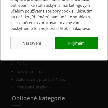
potřebám, ke statistickým a marketingovým
Obchodní podmínky
účelům používáme soubory cookie. Kliknutím
Reklamacni řád
na tlačítko „Přijímám“ nám udělíte souhlas s
Ochrana osobních údajů
jejich sběrem a zpracováním a my vám
poskytneme ten nejlepší zážitek z nakupování.
Cookies
O společnosti
Nastavení
Přijímám
Kontakty
O nás
Naše prodejna
Autorizovaný prodejce Narex
Prodávané značky
Oblíbené kategorie