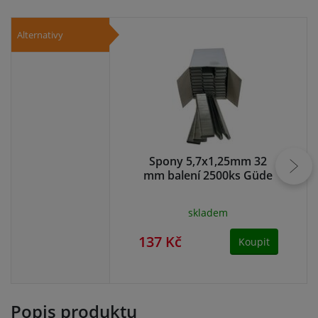
Alternativy
Spony 5,7x1,25mm 32
S
mm balení 2500ks Güde
m
skladem
137 Kč
11
Koupit
Popis produktu