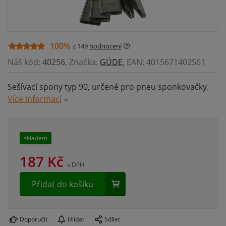
100%
z 149
hodnocení
Náš kód:
40256
, Značka:
GÜDE
, EAN: 4015671402561
Sešívací spony typ 90, určené pro pneu sponkovačky.
Více informací
skladem
187
Kč
s DPH
Přidat do košíku
Doporučit
Hlídat
Sdílet