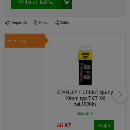
Přidat do košíku
Doporučit
Hlídat
Sdílet
Alternativy
STANLEY 1-CT106T spony
S
10mm typ 7 CT100
bal.1000ks
skladem
46 Kč
48
Koupit