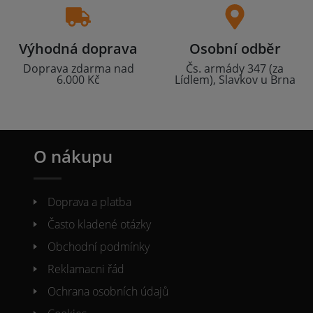
Výhodná doprava
Osobní odběr
Doprava zdarma nad
Čs. armády 347 (za
6.000 Kč
Lídlem), Slavkov u Brna
O nákupu
Doprava a platba
Často kladené otázky
Obchodní podmínky
Reklamacni řád
Ochrana osobních údajů