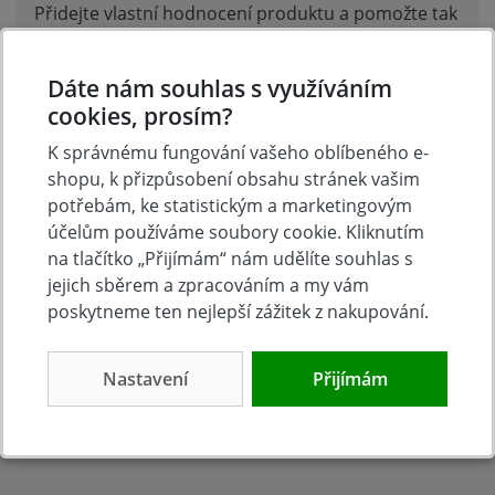
Přidejte vlastní hodnocení produktu a pomožte tak
dalším nakupujícím.
Hodnoťte.
Dáte nám souhlas s využíváním
cookies, prosím?
Přidat vlastní hodnocení
K správnému fungování vašeho oblíbeného e-
shopu, k přizpůsobení obsahu stránek vašim
potřebám, ke statistickým a marketingovým
účelům používáme soubory cookie. Kliknutím
na tlačítko „Přijímám“ nám udělíte souhlas s
jejich sběrem a zpracováním a my vám
poskytneme ten nejlepší zážitek z nakupování.
Nastavení
Přijímám
Tradice
Zboží skladem
23 let na trhu
Zázemí kamenné
prodejny