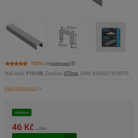
100%
z 6
hodnocení
Náš kód:
P19168
, Značka:
XTline
, EAN: 8592021018970
Více informací
skladem
46
Kč
s DPH