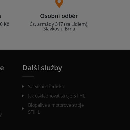
a
Osobní odběr
0 Kč
Čs. armády 347 (za Lídlem),
Slavkov u Brna
ie
Další služby
Servisní středisko
Jak uskladňovat stroje STIHL
Biopaliva a motorové stroje
STIHL
y