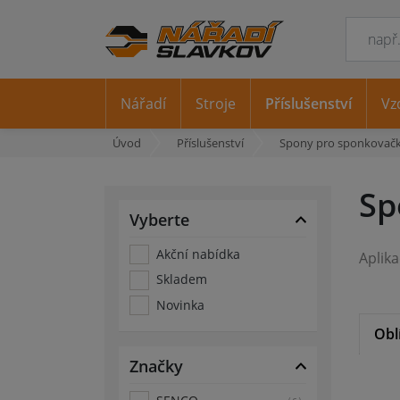
Nářadí
Stroje
Příslušenství
Vz
Úvod
Příslušenství
Spony pro sponkovač
Sp
Vyberte
Akční nabídka
Aplik
Skladem
Novinka
Obl
Značky