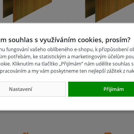
ona P 25,4 x 19mm 5000ks
Spona P 25,4 x 22mm 50
m souhlas s využíváním cookies, prosím?
pozink SENCO
pozink SENCO
u fungování vašeho oblíbeného e-shopu, k přizpůsobení 
šim potřebám, ke statistickým a marketingovým účelům po
NA DOTAZ
skladem
kie. Kliknutím na tlačítko „Přijímám“ nám udělíte souhlas s 
5 Kč
915 Kč
pracováním a my vám poskytneme ten nejlepší zážitek z na
Koupit
Kou
Nastavení
Přijímám