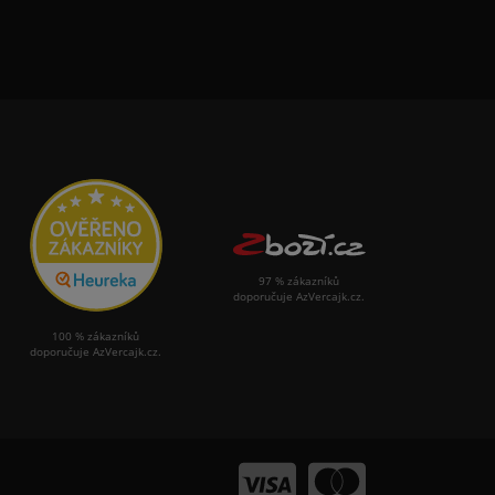
97 % zákazníků
doporučuje AzVercajk.cz.
100 % zákazníků
doporučuje AzVercajk.cz.