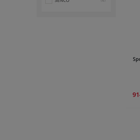
SENCO
(6)
Sp
91