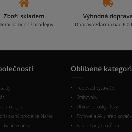
Zboží skladem
Výhodná doprav
zemí kamenné prodejny
Doprava zdarma nad 6.00
polečnosti
Oblíbené kategor
takty
Tepovací vysavače
ás
Stahováky
e prodejna
Úhlové brusky, flexy
orizovaný prodejce Narex
Plynové a Aku hřebíkovačk
dávané značky
Pásové pily na dřevo