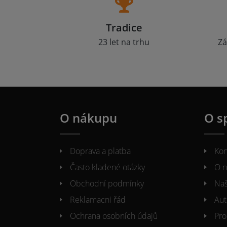
Tradice
23 let na trhu
Zá
O nákupu
O s
Doprava a platba
Kon
Často kladené otázky
O n
Obchodní podmínky
Naš
Reklamacni řád
Aut
Ochrana osobních údajů
Pro