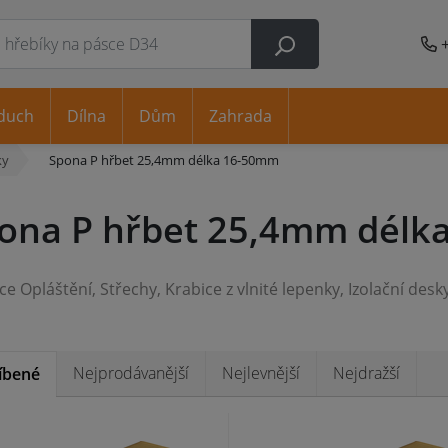
duch
Dílna
Dům
Zahrada
ky
Spona P hřbet 25,4mm délka 16-50mm
ona P hřbet 25,4mm délk
ace
Opláštění, Střechy, Krabice z vlnité lepenky, Izolační desky, Nábytek, Skříně, Rá
Nejprodávanější
Nejlevnější
Nejdražší
íbené