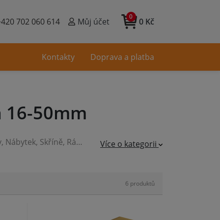
0
+420 702 060 614
Můj účet
0 Kč
Kontakty
Doprava a platba
a 16-50mm
mové konstrukce, Spoje na tupo
Více o kategorii