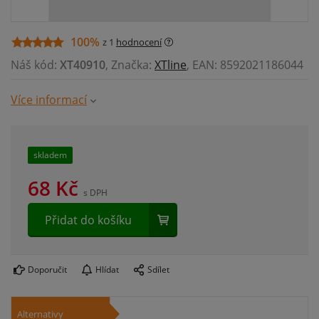
100%
z 1
hodnocení
Náš kód:
XT40910
, Značka:
XTline
, EAN: 8592021186044
Více informací
skladem
68
Kč
s DPH
Přidat do košíku
Doporučit
Hlídat
Sdílet
Alternativy