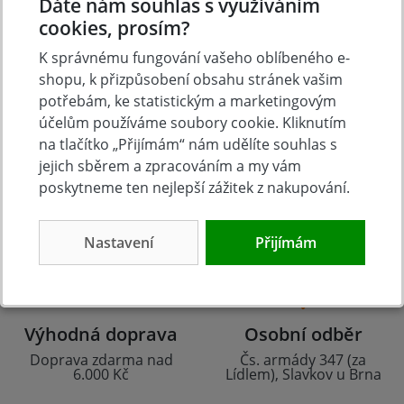
Dáte nám souhlas s využíváním
cookies, prosím?
K správnému fungování vašeho oblíbeného e-
shopu, k přizpůsobení obsahu stránek vašim
potřebám, ke statistickým a marketingovým
účelům používáme soubory cookie. Kliknutím
na tlačítko „Přijímám“ nám udělíte souhlas s
jejich sběrem a zpracováním a my vám
Tradice
Zboží skladem
poskytneme ten nejlepší zážitek z nakupování.
23 let na trhu
Zázemí kamenné
prodejny
Nastavení
Přijímám
Výhodná doprava
Osobní odběr
Doprava zdarma nad
Čs. armády 347 (za
6.000 Kč
Lídlem), Slavkov u Brna