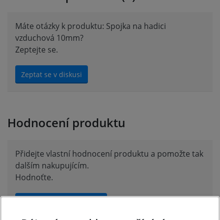
Máte otázky k produktu: Spojka na hadici
vzduchová 10mm?
Zeptejte se.
Zeptat se v diskusi
Hodnocení produktu
Přidejte vlastní hodnocení produktu a pomožte tak
dalším nakupujícím.
Hodnoťte.
Přidat vlastní hodnocení