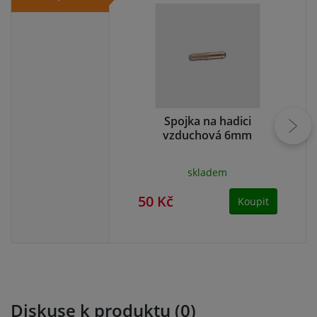
Spojka na hadici
vzduchová 6mm
skladem
50 Kč
97
Koupit
Diskuse k produktu (0)