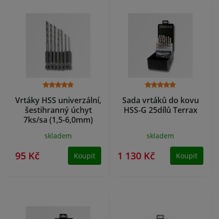
Vrtáky HSS univerzální,
Sada vrtáků do kovu
šestihranný úchyt
HSS-G 25dílů Terrax
7ks/sa (1,5-6,0mm)
skladem
skladem
95 Kč
1 130 Kč
Koupit
Koupit