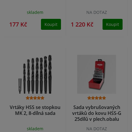
skladem
NA DOTAZ
177 Kč
1 220 Kč
Koupit
Koupit
Vrtáky HSS se stopkou
Sada vybrušovaných
MK 2, 8-dílná sada
vrtáků do kovu HSS-G
25dílů v plech.obalu
RUKO
skladem
NA DOTAZ