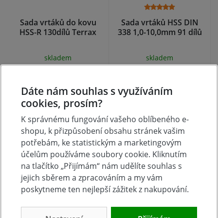
Sada vrtáků do kovu
Sada vrtáků HSS DIN
HSS-R 130dílů Terrax
338 1,0-10,0mm 91 dílů
skladem
skladem
1 130 Kč
3 920 Kč
Koupit
Koupit
Dáte nám souhlas s využíváním
cookies, prosím?
K správnému fungování vašeho oblíbeného e-
shopu, k přizpůsobení obsahu stránek vašim
potřebám, ke statistickým a marketingovým
účelům používáme soubory cookie. Kliknutím
na tlačítko „Přijímám“ nám udělíte souhlas s
jejich sběrem a zpracováním a my vám
poskytneme ten nejlepší zážitek z nakupování.
Sada vrtáků do kovu
Sada vrtáků do kovu