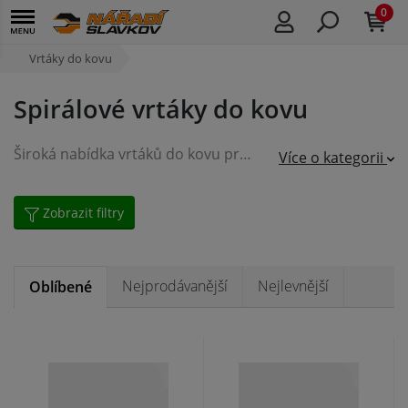
0
Vrtáky do kovu
Spirálové vrtáky do kovu
Široká nabídka vrtáků do kovu pro domácí i profi použití a různé způsoby upnutí. Sady vrtáků s kuželovitým upínáním Morse nabízíme i s upínací stopkou-redukčním pouzdrem MK.
Více o kategorii
Zobrazit filtry
Nejprodávanější
Nejlevnější
Oblíbené