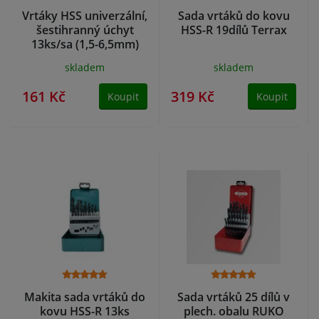
Vrtáky HSS univerzální,
Sada vrtáků do kovu
šestihranný úchyt
HSS-R 19dílů Terrax
13ks/sa (1,5-6,5mm)
skladem
skladem
161 Kč
319 Kč
Koupit
Koupit
Makita sada vrtáků do
Sada vrtáků 25 dílů v
kovu HSS-R 13ks
plech. obalu RUKO