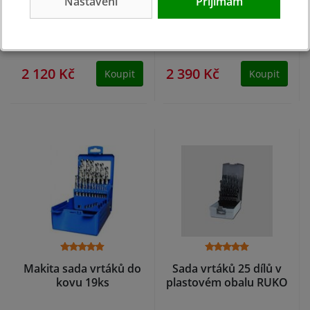
Nastavení
Přijímám
HSS-G CO 25dílů
HSS-R 170dílů Terrax
Terrax
skladem
skladem
2 120 Kč
2 390 Kč
Koupit
Koupit
Makita sada vrtáků do
Sada vrtáků 25 dílů v
kovu 19ks
plastovém obalu RUKO