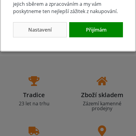
jejich sběrem a zpracováním a my vám
690 Kč
360 Kč
Koupit
Koupit
poskytneme ten nejlepší zážitek z nakupování.
Nastavení
Přijímám
Tradice
Zboží skladem
23 let na trhu
Zázemí kamenné
prodejny