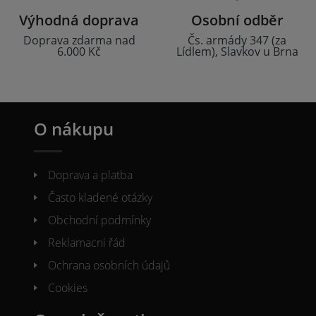
Výhodná doprava
Osobní odběr
Doprava zdarma nad
Čs. armády 347 (za
6.000 Kč
Lídlem), Slavkov u Brna
O nákupu
Doprava a platba
Často kladené otázky
Obchodní podmínky
Reklamacni řád
Ochrana osobních údajů
Cookies