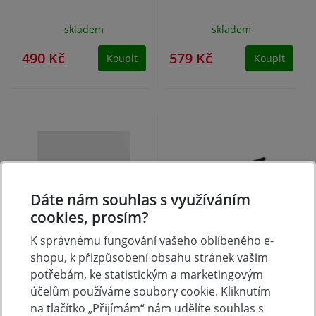
skladem
skladem
490 Kč
579 Kč
Koupit
Koupit
Dáte nám souhlas s využíváním
cookies, prosím?
K správnému fungování vašeho oblíbeného e-
Kleště siko CR-V
Kleště siko stavitelné,
shopu, k přizpůsobení obsahu stránek vašim
300mm
rovné čelisti 250 mm,
potřebám, ke statistickým a marketingovým
0-36 mm
účelům používáme soubory cookie. Kliknutím
na tlačítko „Přijímám“ nám udělíte souhlas s
skladem
skladem