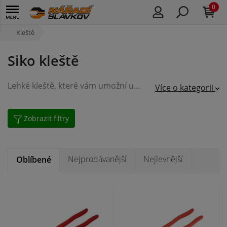
0
Kleště
Siko kleště
Lehké kleště, které vám umožní uchopit i rozměrově větší předměty. Kleště SIKOVKY pro řemeslníky i domácí kutily.
Více o kategorii
Zobrazit filtry
Nejprodávanější
Nejlevnější
Oblíbené