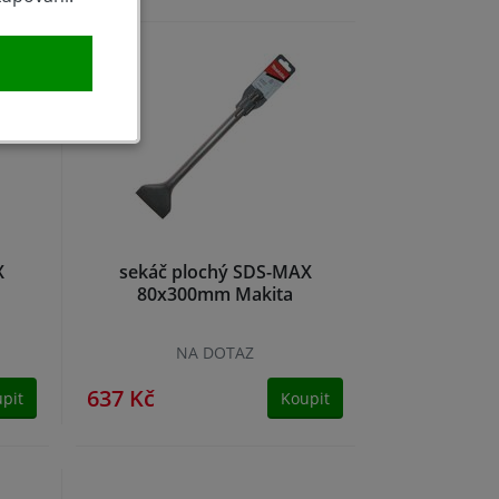
X
sekáč plochý SDS-MAX
80x300mm Makita
NA DOTAZ
637 Kč
pit
Koupit