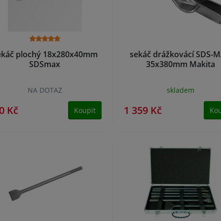
ekáč plochý 18x280x40mm
sekáč drážkovácí SDS-
SDSmax
35x380mm Makita
NA DOTAZ
skladem
0 Kč
1 359 Kč
Koupit
Kou