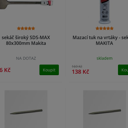
sekáč široký SDS-MAX
Mazací tuk na vrtáky - se
80x300mm Makita
MAKITA
NA DOTAZ
skladem
169 Kč
6 Kč
Koupit
Kou
138 Kč