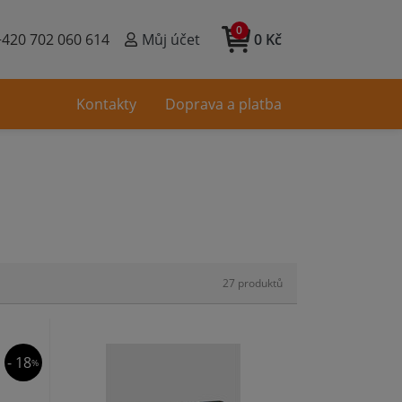
0
+420 702 060 614
Můj účet
0 Kč
Kontakty
Doprava a platba
- 18
%