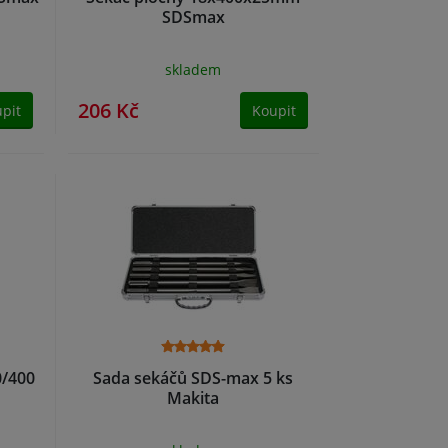
SDSmax
skladem
206 Kč
pit
Koupit
0/400
Sada sekáčů SDS-max 5 ks
Makita