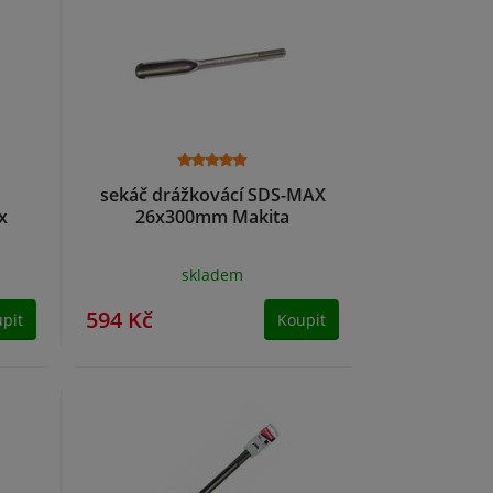
sekáč drážkovácí SDS-MAX
x
26x300mm Makita
skladem
594 Kč
pit
Koupit