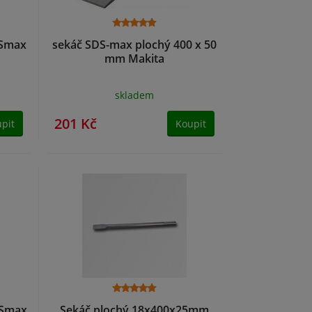
DSmax
sekáč SDS-max plochý 400 x 50
mm Makita
skladem
201 Kč
pit
Koupit
DSmax
Sekáč plochý 18x400x25mm