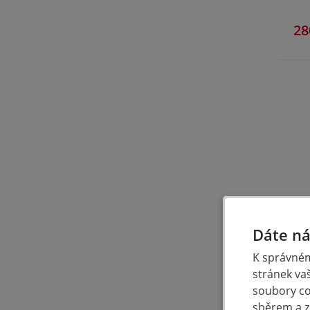
28
S
Dáte ná
K správném
stránek va
soubory coo
89
sběrem a z