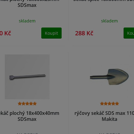
SDSmax
skladem
skladem
0 Kč
288 Kč
Koupit
Kou
ekáč plochý 18x400x40mm
rýčovy sekáč SDS max 11
SDSmax
Makita