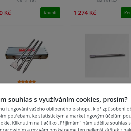
NA DOTAZ
NA DOTAZ
0 Kč
1 274 Kč
Koupit
Kou
ada sekáčů SDS-max 3 ks
Sekáč plochý 18x280x2
Makita
SDSmax
m souhlas s využíváním cookies, prosím?
u fungování vašeho oblíbeného e-shopu, k přizpůsobení 
NA DOTAZ
skladem
šim potřebám, ke statistickým a marketingovým účelům po
kie. Kliknutím na tlačítko „Přijímám“ nám udělíte souhlas s 
1 Kč
158 Kč
Koupit
Kou
pracováním a my vám poskytneme ten nejlepší zážitek z na