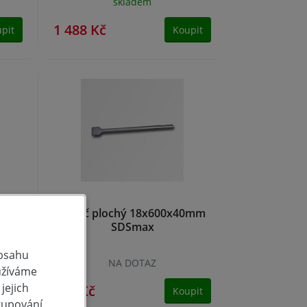
skladem
1 488 Kč
pit
Koupit
5mm
Sekáč plochý 18x600x40mm
SDSmax
obsahu
NA DOTAZ
užíváme
jejich
350 Kč
pit
Koupit
kupování.