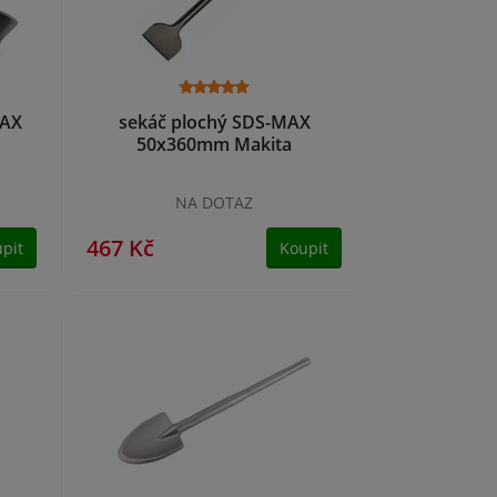
MAX
sekáč plochý SDS-MAX
50x360mm Makita
NA DOTAZ
467 Kč
pit
Koupit