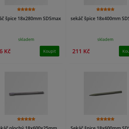
áč špice 18x280mm SDSmax
sekáč špice 18x400mm S
skladem
skladem
6 Kč
211 Kč
Koupit
Kou
ekáč plochý 18x600x25mm
Sekáč špice 18x600mm S