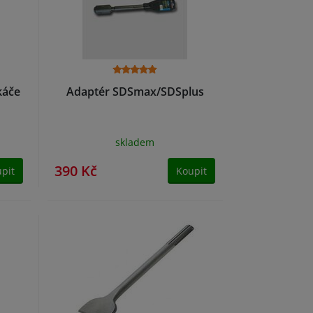
káče
Adaptér SDSmax/SDSplus
skladem
390 Kč
pit
Koupit