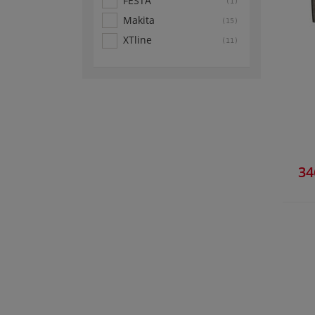
FESTA
(1)
Makita
(15)
XTline
(11)
34