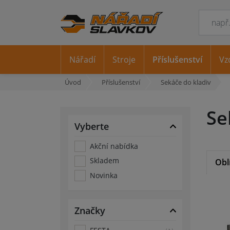
Nářadí
Stroje
Příslušenství
Vz
Úvod
Příslušenství
Sekáče do kladiv
Se
Vyberte
Akční nabídka
Skladem
Obl
Novinka
Značky