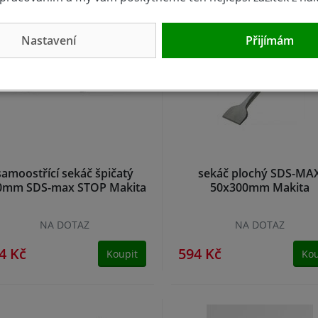
Nastavení
Přijímám
samoostřící sekáč špičatý
sekáč plochý SDS-MA
0mm SDS-max STOP Makita
50x300mm Makita
NA DOTAZ
NA DOTAZ
4 Kč
594 Kč
Koupit
Kou