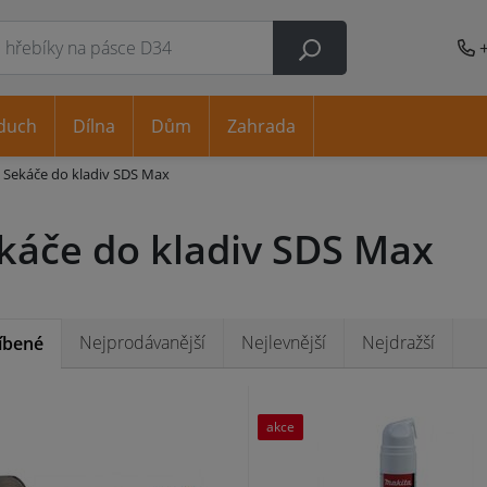
duch
Dílna
Dům
Zahrada
Sekáče do kladiv SDS Max
káče do kladiv SDS Max
Nejprodávanější
Nejlevnější
Nejdražší
íbené
akce