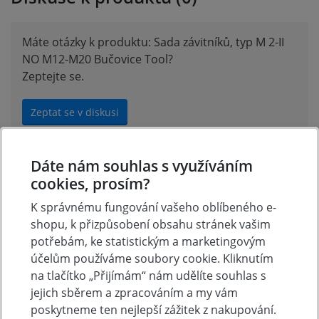
Máte otázky k produktu: Sada závitníků, typ M 2-II
NO M12-M20 Bučovice Tool?
Zeptejte se.
Zeptat se v diskusi
Dáte nám souhlas s využíváním
Hodnocení produktu
cookies, prosím?
K správnému fungování vašeho oblíbeného e-
shopu, k přizpůsobení obsahu stránek vašim
Přidejte vlastní hodnocení produktu a pomožte tak
potřebám, ke statistickým a marketingovým
dalším nakupujícím.
účelům používáme soubory cookie. Kliknutím
Hodnoťte.
na tlačítko „Přijímám“ nám udělíte souhlas s
jejich sběrem a zpracováním a my vám
Přidat vlastní hodnocení
poskytneme ten nejlepší zážitek z nakupování.