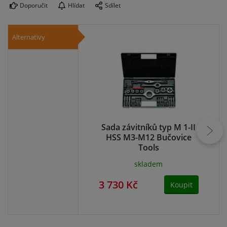
Doporučit
Hlídat
Sdílet
Alternativy
Sada závitníků typ M 1-II
Sa
HSS M3-M12 Bučovice
Tools
skladem
3 730 Kč
3 
Koupit