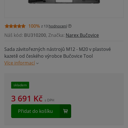
100%
z 13
hodnocení
Náš kód:
BU310200
, Značka:
Narex Bučovice
Sada závitořezných nástrojů M12 - M20 v plastové
kazetě od českého výrobce Bučovice Tool
Více informací
skladem
3 691
Kč
s DPH
Přidat do košíku