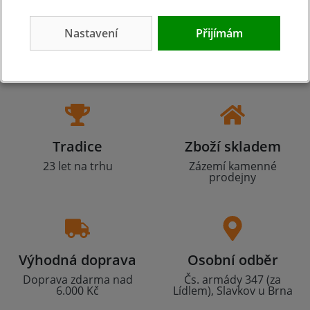
Nastavení
Přijímám
Tradice
Zboží skladem
23 let na trhu
Zázemí kamenné
prodejny
Výhodná doprava
Osobní odběr
Doprava zdarma nad
Čs. armády 347 (za
6.000 Kč
Lídlem), Slavkov u Brna