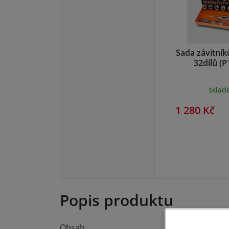
Sada závitní
32dílů (P
skla
1 280 Kč
Popis produktu
Obsah