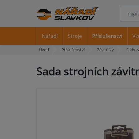
Nářadí
Stroje
Příslušenství
Vz
Úvod
Příslušenství
Závitníky
Sady z
Sada strojních závit