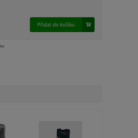
Přidat do košíku
H
let