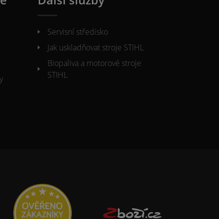
Servisní středisko
Jak uskladňovat stroje STIHL
Biopaliva a motorové stroje
STIHL
y