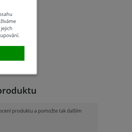
obsahu
užíváme
jejich
kupování.
produktu
nocení produktu a pomožte tak dalším