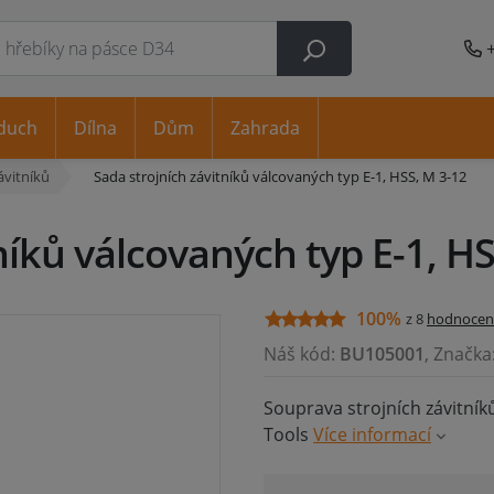
duch
Dílna
Dům
Zahrada
ávitníků
Sada strojních závitníků válcovaných typ E-1, HSS, M 3-12
níků válcovaných typ E-1, H
100%
z 8
hodnocen
Náš kód:
BU105001
, Značka
Souprava strojních závitník
Tools
Více informací