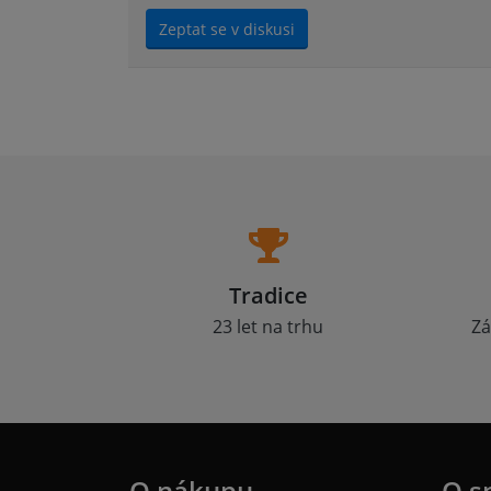
Zeptat se v diskusi
Tradice
23 let na trhu
Zá
O nákupu
O s