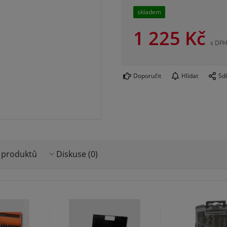
skladem
1 225
Kč
s DP
Doporučit
Hlídat
Sdí
 produktů
Diskuse (0)