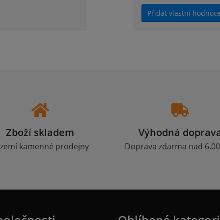
Přidat vlastní hodnoc
Zboží skladem
Výhodná doprav
zemí kamenné prodejny
Doprava zdarma nad 6.00
polečnosti
Oblíbené kategor