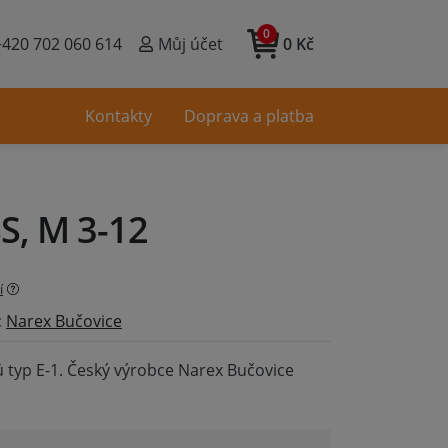
0
+420 702 060 614
Můj účet
0 Kč
Kontakty
Doprava a platba
SS, M 3-12
í
:
Narex Bučovice
ů typ E-1. Český výrobce Narex Bučovice