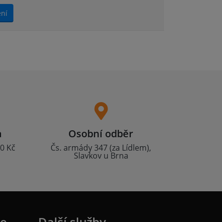
ení
a
Osobní odběr
0 Kč
Čs. armády 347 (za Lídlem),
Slavkov u Brna
ie
Další služby