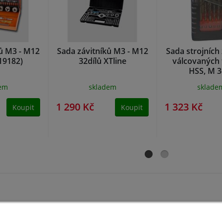
ků M3 - M12
Sada závitníků M3 - M12
Sada strojních
19182)
32dílů XTline
válcovaných 
HSS, M 3
dem
skladem
sklade
1 290 Kč
1 323 Kč
Koupit
Koupit