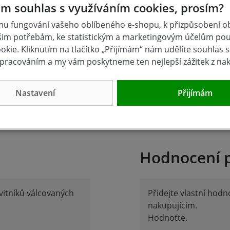
m souhlas s využíváním cookies, prosím?
; 8; 10; 12
u fungování vašeho oblíbeného e-shopu, k přizpůsobení 
šim potřebám, ke statistickým a marketingovým účelům po
kie. Kliknutím na tlačítko „Přijímám“ nám udělíte souhlas s 
pracováním a my vám poskytneme ten nejlepší zážitek z na
Nastavení
Přijímám
Hodnocení 
vitníků válcovaných
Přidejte vlastní hod
nakupujícím.
Hodnoťte.