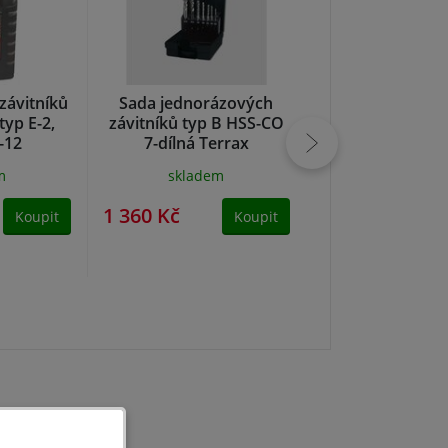
 závitníků
Sada jednorázových
Sada jednorá
typ E-2,
závitníků typ B HSS-CO
závitníků typ C,
-12
7-dílná Terrax
HSS-CO 7-dílná
m
skladem
NA DOTA
1 360 Kč
1 370 Kč
Koupit
Koupit