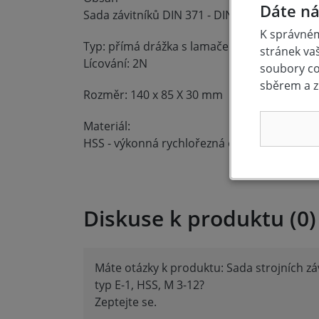
Dáte ná
Sada závitníků DIN 371 - DIN 376 - M 3; 4; 5; 6
K správném
Typ: přímá drážka s lamačem třísek
stránek va
Lícování: 2N
soubory coo
sběrem a z
Rozměr: 140 x 85 X 30 mm
Materiál:
HSS - výkonná rychlořezná ocel
Diskuse k produktu (0)
Máte otázky k produktu: Sada strojních zá
typ E-1, HSS, M 3-12?
Zeptejte se.