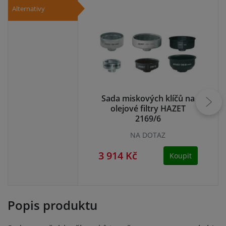
Alternativy
Sada miskových klíčů na
Uni
olejové filtry HAZET
fi
2169/6
NA DOTAZ
3 914 Kč
2 
Koupit
Popis produktu