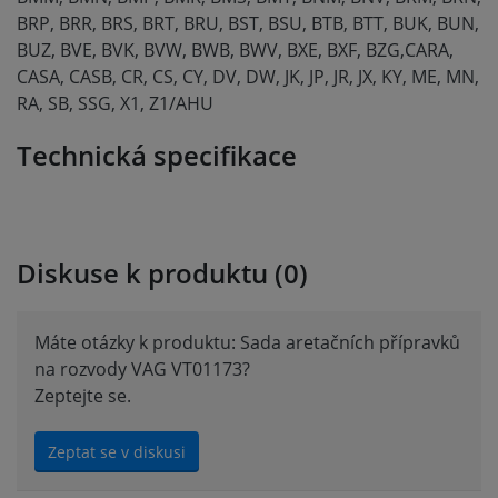
BRP, BRR, BRS, BRT, BRU, BST, BSU, BTB, BTT, BUK, BUN,
BUZ, BVE, BVK, BVW, BWB, BWV, BXE, BXF, BZG,CARA,
CASA, CASB, CR, CS, CY, DV, DW, JK, JP, JR, JX, KY, ME, MN,
RA, SB, SSG, X1, Z1/AHU
Technická specifikace
Diskuse k produktu (0)
Máte otázky k produktu: Sada aretačních přípravků
na rozvody VAG VT01173?
Zeptejte se.
Zeptat se v diskusi