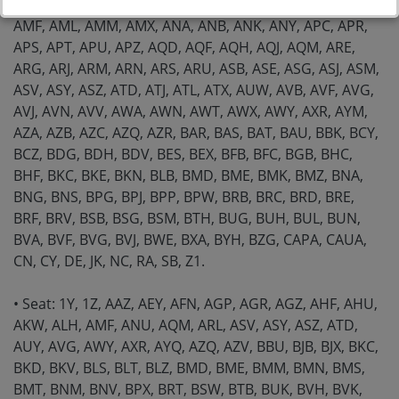
AJL, AJM, AKE, AKN, ALF, ALG, ALH, ALT, ALW, ALZ, AMB,
AMF, AML, AMM, AMX, ANA, ANB, ANK, ANY, APC, APR,
APS, APT, APU, APZ, AQD, AQF, AQH, AQJ, AQM, ARE,
ARG, ARJ, ARM, ARN, ARS, ARU, ASB, ASE, ASG, ASJ, ASM,
ASV, ASY, ASZ, ATD, ATJ, ATL, ATX, AUW, AVB, AVF, AVG,
AVJ, AVN, AVV, AWA, AWN, AWT, AWX, AWY, AXR, AYM,
AZA, AZB, AZC, AZQ, AZR, BAR, BAS, BAT, BAU, BBK, BCY,
BCZ, BDG, BDH, BDV, BES, BEX, BFB, BFC, BGB, BHC,
BHF, BKC, BKE, BKN, BLB, BMD, BME, BMK, BMZ, BNA,
BNG, BNS, BPG, BPJ, BPP, BPW, BRB, BRC, BRD, BRE,
BRF, BRV, BSB, BSG, BSM, BTH, BUG, BUH, BUL, BUN,
BVA, BVF, BVG, BVJ, BWE, BXA, BYH, BZG, CAPA, CAUA,
CN, CY, DE, JK, NC, RA, SB, Z1.
• Seat: 1Y, 1Z, AAZ, AEY, AFN, AGP, AGR, AGZ, AHF, AHU,
AKW, ALH, AMF, ANU, AQM, ARL, ASV, ASY, ASZ, ATD,
AUY, AVG, AWY, AXR, AYQ, AZQ, AZV, BBU, BJB, BJX, BKC,
BKD, BKV, BLS, BLT, BLZ, BMD, BME, BMM, BMN, BMS,
BMT, BNM, BNV, BPX, BRT, BSW, BTB, BUK, BVH, BVK,