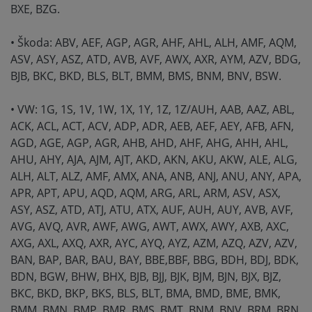
BXE, BZG.
• Škoda: ABV, AEF, AGP, AGR, AHF, AHL, ALH, AMF, AQM,
ASV, ASY, ASZ, ATD, AVB, AVF, AWX, AXR, AYM, AZV, BDG,
BJB, BKC, BKD, BLS, BLT, BMM, BMS, BNM, BNV, BSW.
• VW: 1G, 1S, 1V, 1W, 1X, 1Y, 1Z, 1Z/AUH, AAB, AAZ, ABL,
ACK, ACL, ACT, ACV, ADP, ADR, AEB, AEF, AEY, AFB, AFN,
AGD, AGE, AGP, AGR, AHB, AHD, AHF, AHG, AHH, AHL,
AHU, AHY, AJA, AJM, AJT, AKD, AKN, AKU, AKW, ALE, ALG,
ALH, ALT, ALZ, AMF, AMX, ANA, ANB, ANJ, ANU, ANY, APA,
APR, APT, APU, AQD, AQM, ARG, ARL, ARM, ASV, ASX,
ASY, ASZ, ATD, ATJ, ATU, ATX, AUF, AUH, AUY, AVB, AVF,
AVG, AVQ, AVR, AWF, AWG, AWT, AWX, AWY, AXB, AXC,
AXG, AXL, AXQ, AXR, AYC, AYQ, AYZ, AZM, AZQ, AZV, AZV,
BAN, BAP, BAR, BAU, BAY, BBE,BBF, BBG, BDH, BDJ, BDK,
BDN, BGW, BHW, BHX, BJB, BJJ, BJK, BJM, BJN, BJX, BJZ,
BKC, BKD, BKP, BKS, BLS, BLT, BMA, BMD, BME, BMK,
BMM, BMN, BMP, BMR, BMS, BMT, BNM, BNV, BRM, BRN,