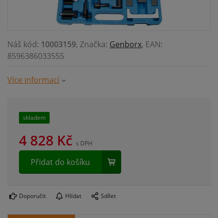
Náš kód:
10003159
, Značka:
Genborx
, EAN:
8596386033555
Více informací
skladem
4 828
Kč
s DPH
Přidat do košíku
Doporučit
Hlídat
Sdílet