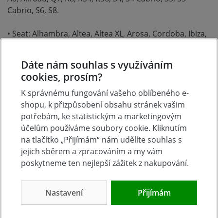
Cabrio, S6, S8.
• Seat: Alhambra, Altea, Altea XL, Arosa, Cordoba, Ibiza,
Inca, Leon, Toledo.
Dáte nám souhlas s využíváním
• Škoda: Fabia I-II, Felicia, Felicia Van, Felicia Pick-up,
cookies, prosím?
Octavia I-II, Octavia Tour, Roomster, Superb.
K správnému fungování vašeho oblíbeného e-
• VW: Beetle, Bora, Caddy, Caddy Maxi, Caddy Pick-up,
shopu, k přizpůsobení obsahu stránek vašim
Eos, Fox, Golf, Jetta, Lupo, Passat, Phaeton, Polo, Polo
potřebám, ke statistickým a marketingovým
Classic, Sharan, Santana, Tiguan, Tuareg, Touran,
účelům používáme soubory cookie. Kliknutím
Transporter, Vento.
na tlačítko „Přijímám“ nám udělíte souhlas s
jejich sběrem a zpracováním a my vám
Kódy motorů:
poskytneme ten nejlepší zážitek z nakupování.
• Audi: 1T, 1Y, 1Z/AHU, 3D, AAH, AAS, AAT, AAZ, ABC,
Nastavení
Přijímám
ABP, ACK, ADP, ADR, AEB, AEL, AFB, AFF, AFN, AFV,
AGA,AGB, AGE, AGP, AGR, AHF, AHH, AHL, AHU, AJG, AJK,