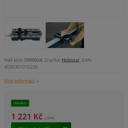
Náš kód:
5900024
, Značka:
Holzstar
, EAN:
4036351016236
Více informací
skladem
1 221
Kč
s DPH