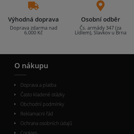
Výhodná doprava
Osobní odběr
Doprava zdarma nad
Čs. armády 347 (za
6.000 Kč
Lídlem), Slavkov u Brna
O nákupu
Doprava a platba
Často kladené otázky
Obchodní podmínky
Reklamacni řád
Ochrana osobních údajů
Cookies