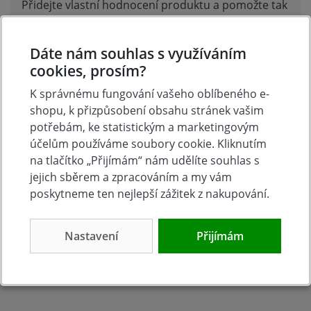
Přidejte vlastní hodnocení produktu a pomožte tak
dalším nakupujícím.
Hodnoťte.
Dáte nám souhlas s využíváním
cookies, prosím?
Přidat vlastní hodnocení
K správnému fungování vašeho oblíbeného e-
shopu, k přizpůsobení obsahu stránek vašim
potřebám, ke statistickým a marketingovým
účelům používáme soubory cookie. Kliknutím
na tlačítko „Přijímám“ nám udělíte souhlas s
jejich sběrem a zpracováním a my vám
poskytneme ten nejlepší zážitek z nakupování.
Nastavení
Přijímám
Tradice
Zboží skladem
23 let na trhu
Zázemí kamenné
prodejny