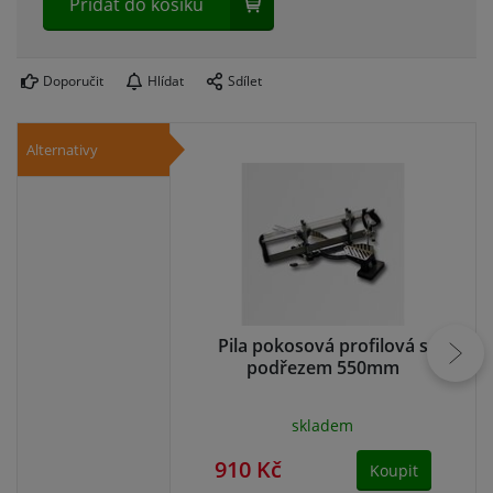
Přidat do košíku
Doporučit
Hlídat
Sdílet
Alternativy
Pila pokosová profilová s
U
podřezem 550mm
skladem
910 Kč
1 
Koupit