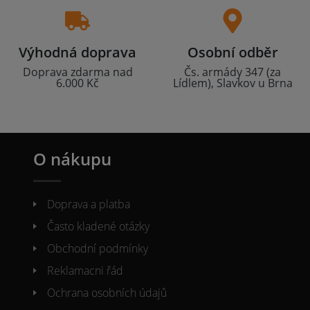
Výhodná doprava
Osobní odběr
Doprava zdarma nad
Čs. armády 347 (za
6.000 Kč
Lídlem), Slavkov u Brna
O nákupu
Doprava a platba
Často kladené otázky
Obchodní podmínky
Reklamacni řád
Ochrana osobních údajů