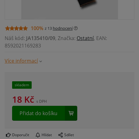
100%
z 13
hodnocení
Náš kód:
JA135410/09
, Značka:
Ostatní
, EAN:
8592021169283
Více informací
skladem
18
Kč
s DPH
Přidat do košíku
Doporučit
Hlídat
Sdílet