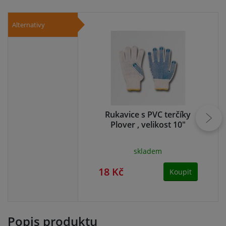
Alternativy
Rukavice s PVC terčíky
Plover , velikost 10"
Bu
skladem
18 Kč
18
Koupit
Popis produktu