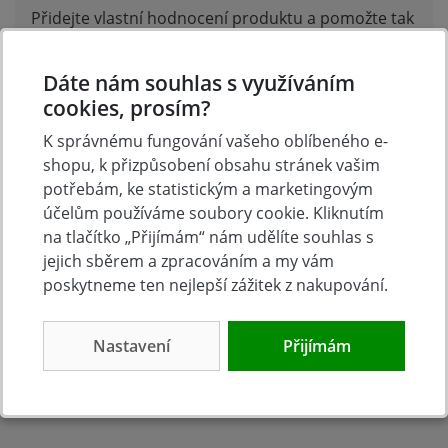
Přidejte vlastní hodnocení produktu a pomožte tak
dalším nakupujícím.
Hodnoťte.
Dáte nám souhlas s využíváním
cookies, prosím?
Přidat vlastní hodnocení
K správnému fungování vašeho oblíbeného e-
shopu, k přizpůsobení obsahu stránek vašim
potřebám, ke statistickým a marketingovým
účelům používáme soubory cookie. Kliknutím
na tlačítko „Přijímám“ nám udělíte souhlas s
jejich sběrem a zpracováním a my vám
poskytneme ten nejlepší zážitek z nakupování.
Nastavení
Přijímám
Tradice
Zboží skladem
23 let na trhu
Zázemí kamenné
prodejny