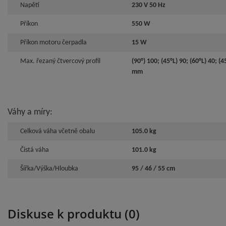
Napětí
230 V 50 Hz
Příkon
550 W
Příkon motoru čerpadla
15 W
Max. řezaný čtvercový profil
(90°) 100; (45°L) 90; (60°L) 40; (4
mm
Váhy a míry:
Celková váha včetně obalu
105.0 kg
Čistá váha
101.0 kg
Šířka/Výška/Hloubka
95 / 46 / 55 cm
Diskuse k produktu (0)