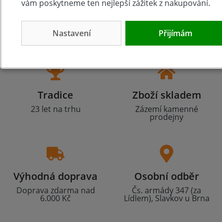
vám poskytneme ten nejlepší zážitek z nakupování.
Nastavení
Přijímám
Tradice
Zboží skladem
23 let na trhu
Zázemí kamenné
prodejny
Výhodná doprava
Osobní odběr
Doprava zdarma nad
Čs. armády 347 (za
6.000 Kč
Lídlem), Slavkov u Brna