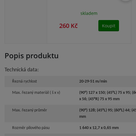
skladem
260 Kč
26
Koupit
Popis produktu
Technická data:
Řezná rychlost
20-29-51 m/min
Max. řezaný materiál ( š x v)
(90°) 127 x 150; (45°L) 75 x 95; (6
PPK-115UH - Pásová pila
x 56; (45°R) 75 x 95 mm
na kov PROMA
Max. řezaný průměr
(90°) 128; (45°L) 95; (60°L) 44; (4
mm
skladem
18 1
Rozměr pilového pásu
1 640 x 12,7 x 0,65 mm
17 990 Kč
Koupit
17