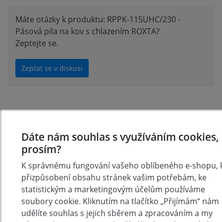
Máte otázky k produktu: RPPK-115UHC/230 -
Pásová pila na kov s chlazením ROXTA?
Zeptejte se.
Zeptat se v diskusi
Hodnocení produktu
Dáte nám souhlas s využíváním cookies,
Přidejte vlastní hodnocení produktu a pomožte tak
prosím?
dalším nakupujícím.
K správnému fungování vašeho oblíbeného e-shopu, 
Hodnoťte.
přizpůsobení obsahu stránek vašim potřebám, ke
statistickým a marketingovým účelům používáme
Přidat vlastní hodnocení
soubory cookie. Kliknutím na tlačítko „Přijímám“ nám
udělíte souhlas s jejich sběrem a zpracováním a my