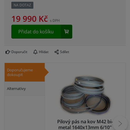
NA DOTAZ
19 990
Kč
s DPH
Přidat do košíku
Doporučit
Hlídat
Sdílet
Doporučujeme
dokoupit
Alternativy
Pilový pás na kov M42 bi-
Pi
metal 1640x13mm 6/10"
me