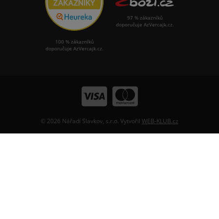
97 % zákazníků
doporučuje AzVercajk.cz.
100 % zákazníků
doporučuje AzVercajk.cz.
© 2026 Nářadí Slavkov, s.r.o. Vytvořil
WEB-KLUB.cz