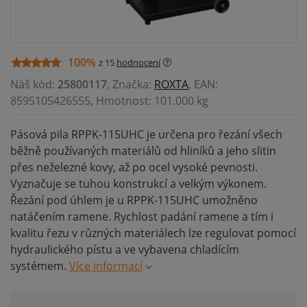
100%
z 15
hodnocení
Náš kód:
25800117
, Značka:
ROXTA
, EAN:
8595105426555, Hmotnost: 101.000 kg
Pásová pila RPPK-115UHC je určena pro řezání všech
běžně používaných materiálů od hliníků a jeho slitin
přes neželezné kovy, až po ocel vysoké pevnosti.
Vyznačuje se tuhou konstrukcí a velkým výkonem.
Řezání pod úhlem je u RPPK-115UHC umožněno
natáčením ramene. Rychlost padání ramene a tím i
kvalitu řezu v různých materiálech lze regulovat pomocí
hydraulického pístu a ve vybavena chladícím
systémem.
Více informací