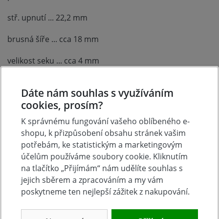
stř. upnutí ... 22,2 mm
brusná šíře ... cca 18 mm
velikost seku ... cca 4 mm
Dáte nám souhlas s využíváním
cookies, prosím?
K správnému fungování vašeho oblíbeného e-
shopu, k přizpůsobení obsahu stránek vašim
potřebám, ke statistickým a marketingovým
účelům používáme soubory cookie. Kliknutím
na tlačítko „Přijímám“ nám udělíte souhlas s
Diskuse k produktu (0)
jejich sběrem a zpracováním a my vám
poskytneme ten nejlepší zážitek z nakupování.
Máte otázky k produktu: Rotační rašple jemná
šikmá zapuštěná pr. 115mm?