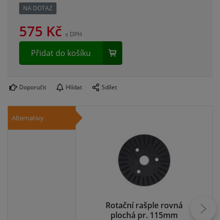
NA DOTAZ
575
Kč
s DPH
Přidat do košíku
Doporučit
Hlídat
Sdílet
Alternativy
Rotační rašple rovná
plochá pr. 115mm