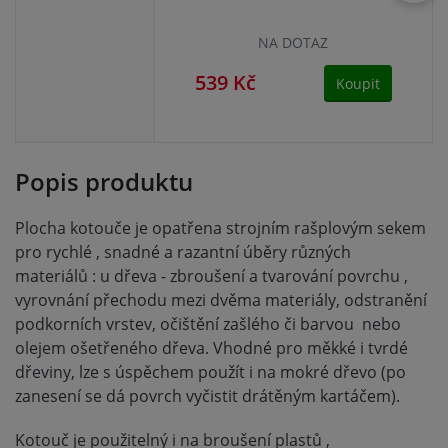
NA DOTAZ
539 Kč
64
Koupit
Popis produktu
Plocha kotouče je opatřena strojním rašplovým sekem
pro rychlé , snadné a razantní úběry různých
materiálů : u dřeva - zbroušení a tvarování povrchu ,
vyrovnání přechodu mezi dvěma materiály, odstranění
podkorních vrstev, očištění zašlého či barvou nebo
olejem ošetřeného dřeva. Vhodné pro měkké i tvrdé
dřeviny, lze s úspěchem použít i na mokré dřevo (po
zanesení se dá povrch vyčistit drátěným kartáčem).
Kotouč je použitelný i na broušení plastů ,