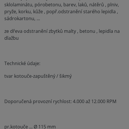
sklolaminátu, pórobetonu, barev, laků, nátěrů , plniv,
pryže, korku, kůže , popř.odstranění starého lepidla ,
sádrokartonu, ...
ze dřeva odstranění zbytků malty , betonu , lepidla na
dlažbu
Technické údaje:
tvar kotouče-zapuštěný / šikmý
Doporučená provozní rychlost: 4.000 až 12.000 RPM
pr.kotouče ... Ø 115 mm