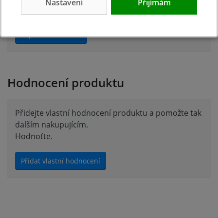
Nastavení
Přijímám
Zeptejte se.
Zeptat se v diskusi
Hodnocení produktu
Přidejte vlastní hodnocení produktu a pomožte tak
dalším nakupujícím.
Hodnoťte.
Přidat vlastní hodnocení