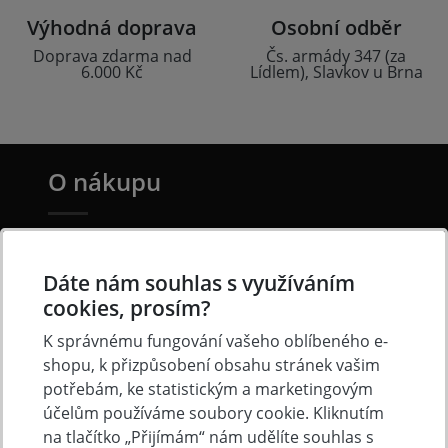
Výhodná doprava
Osobní odběr
Doprava zdarma nad
Čs. armády 347 (za
6.000 Kč
Lídlem), Slavkov u Brna
O nákupu
Doprava a platba
Často kladené otázky
Dáte nám souhlas s využíváním
cookies, prosím?
Obchodní podmínky
K správnému fungování vašeho oblíbeného e-
Reklamacni řád
shopu, k přizpůsobení obsahu stránek vašim
Ochrana osobních údajů
potřebám, ke statistickým a marketingovým
Cookies
účelům používáme soubory cookie. Kliknutím
na tlačítko „Přijímám“ nám udělíte souhlas s