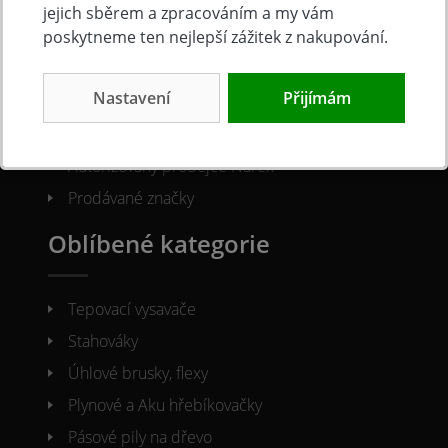
O společnosti
jejich sběrem a zpracováním a my vám
poskytneme ten nejlepší zážitek z nakupování.
Kontakty
Nastavení
Přijímám
O nás
Naše prodejna
Autorizovaný prodejce Narex
Prodávané značky
Oblíbené kategorie
Tepovací vysavače
Stahováky
Úhlové brusky, flexy
Plynové a Aku hřebíkovačky
Pásové pily na dřevo