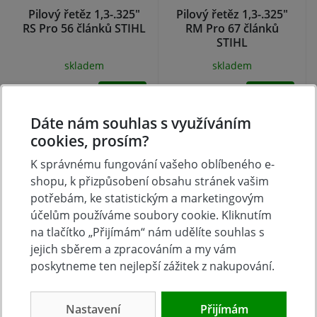
Pilový řetěz 1,3-.325"
Pilový řetěz 1,3-.325"
RS Pro 56 článků STIHL
RM Pro 67 článků
STIHL
skladem
skladem
401 Kč
483 Kč
Koupit
Koupit
Dáte nám souhlas s využíváním
cookies, prosím?
K správnému fungování vašeho oblíbeného e-
shopu, k přizpůsobení obsahu stránek vašim
potřebám, ke statistickým a marketingovým
účelům používáme soubory cookie. Kliknutím
na tlačítko „Přijímám“ nám udělíte souhlas s
jejich sběrem a zpracováním a my vám
poskytneme ten nejlepší zážitek z nakupování.
Pilový řetěz Picco
Pilový řetěz 1,3-1/4"
Super3 PS3 1,3 - 3/8"
RMS 64 článků STIHL
Nastavení
Přijímám