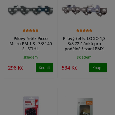
Pilový řetěz Picco
Pilový řetěz LOGO 1,3
Micro PM 1,3 - 3/8" 40
3/8 72 článků pro
čl. STIHL
podélné řezání PMX
STIHL
skladem
skladem
296 Kč
534 Kč
Koupit
Koupit