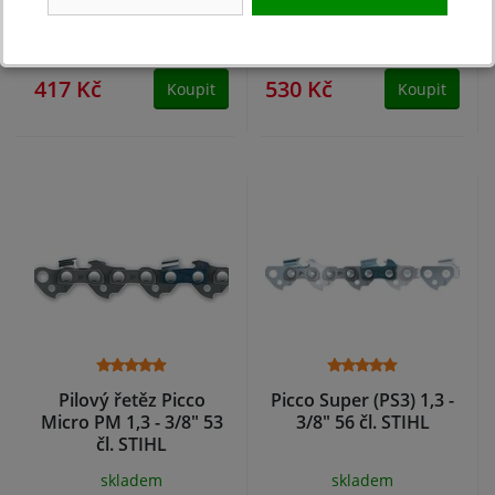
44 čl. STIHL
skladem
NA DOTAZ
417 Kč
530 Kč
Koupit
Koupit
Pilový řetěz Picco
Picco Super (PS3) 1,3 -
Micro PM 1,3 - 3/8" 53
3/8" 56 čl. STIHL
čl. STIHL
skladem
skladem