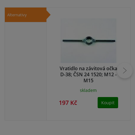
Alternativy
Vratidlo na závitová očka
D-38; ČSN 24 1520; M12 -
M15
skladem
197 Kč
19
Koupit