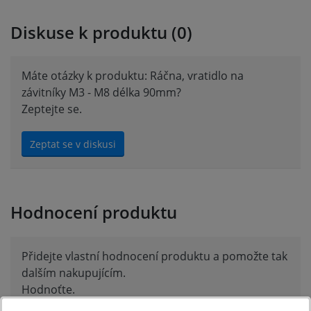
Diskuse k produktu (0)
Máte otázky k produktu: Ráčna, vratidlo na
závitníky M3 - M8 délka 90mm?
Zeptejte se.
Zeptat se v diskusi
Hodnocení produktu
Přidejte vlastní hodnocení produktu a pomožte tak
dalším nakupujícím.
Hodnoťte.