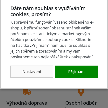
Přidat vlastní hodnocení
Dáte nám souhlas s využíváním
cookies, prosím?
K správnému fungování vašeho oblíbeného e-
shopu, k přizpůsobení obsahu stránek vašim
potřebám, ke statistickým a marketingovým
účelům používáme soubory cookie. Kliknutím
na tlačítko „Přijímám“ nám udělíte souhlas s
jejich sběrem a zpracováním a my vám
poskytneme ten nejlepší zážitek z nakupování.
Tradice
Zboží skladem
23 let na trhu
Zázemí kamenné
Nastavení
Přijímám
prodejny
Výhodná doprava
Osobní odběr