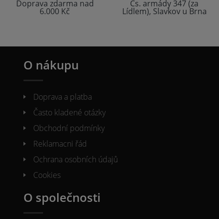
Doprava zdarma nad
Čs. armády 347 (za
6.000 Kč
Lídlem), Slavkov u Brna
O nákupu
Doprava a platba
Často kladené otázky
Obchodní podmínky
Reklamacni řád
Ochrana osobních údajů
Cookies
O společnosti