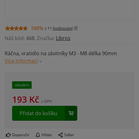
100%
z 11
hodnocení
Náš kód:
468
, Značka:
Libros
Ráčna, vratidlo na závitníky M3 - M8 délka 90mm
Více informací
skladem
193
Kč
s DPH
Přidat do košíku
Doporučit
Hlídat
Sdílet