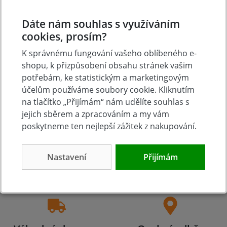
Dáte nám souhlas s využíváním
Přidat vlastní hodnocení
cookies, prosím?
K správnému fungování vašeho oblíbeného e-
shopu, k přizpůsobení obsahu stránek vašim
potřebám, ke statistickým a marketingovým
účelům používáme soubory cookie. Kliknutím
na tlačítko „Přijímám“ nám udělíte souhlas s
jejich sběrem a zpracováním a my vám
poskytneme ten nejlepší zážitek z nakupování.
Tradice
Zboží skladem
Nastavení
Přijímám
23 let na trhu
Zázemí kamenné
prodejny