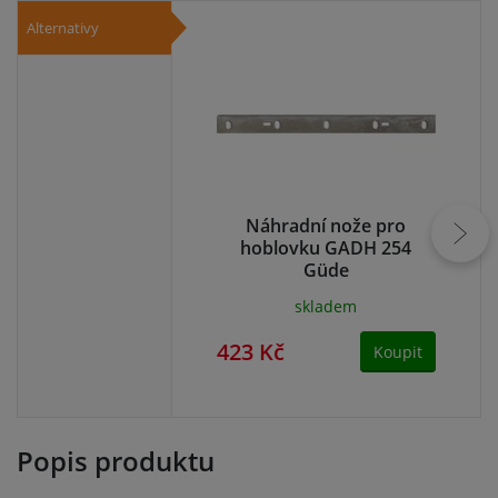
Alternativy
Náhradní nože pro
hoblovku GADH 254
ho
Güde
skladem
423 Kč
39
Koupit
Popis produktu