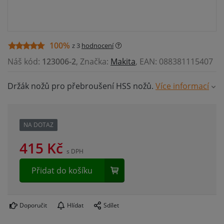
100%
z 3
hodnocení
Náš kód:
123006-2
, Značka:
Makita
, EAN: 088381115407
Držák nožů pro přebroušení HSS nožů.
Více informací
NA DOTAZ
415
Kč
s DPH
Přidat do košíku
Doporučit
Hlídat
Sdílet