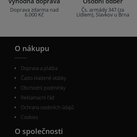
Výhodná doprava
Osobní odběr
Doprava zdarma nad
Čs. armády 347 (za
6.000 Kč
Lídlem), Slavkov u Brna
O nákupu
Doprava a platba
Často kladené otázky
Obchodní podmínky
Reklamacni řád
Ochrana osobních údajů
Cookies
O společnosti