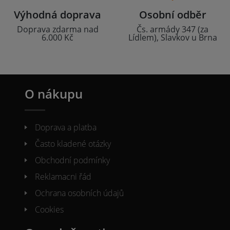
Výhodná doprava
Osobní odběr
Doprava zdarma nad
Čs. armády 347 (za
6.000 Kč
Lídlem), Slavkov u Brna
O nákupu
Doprava a platba
Často kladené otázky
Obchodní podmínky
Reklamacni řád
Ochrana osobních údajů
Cookies