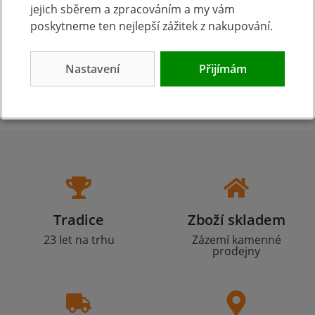
jejich sběrem a zpracováním a my vám
495 Kč
Koupit
poskytneme ten nejlepší zážitek z nakupování.
Nastavení
Přijímám
Tradice
Zboží skladem
23 let na trhu
Zázemí kamenné
prodejny