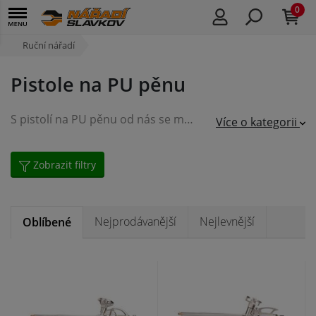
0
Ruční nářadí
Pistole na PU pěnu
S pistolí na PU pěnu od nás se můžete pustit odvážně i do těch nejnáročnějších aplikací
Více o kategorii
Zobrazit filtry
Nejprodávanější
Nejlevnější
Oblíbené