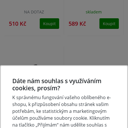
NA DOTAZ
skladem
510 Kč
589 Kč
Koupit
Koupit
Dáte nám souhlas s využíváním
cookies, prosím?
K správnému fungování vašeho oblíbeného e-
XTLINE Pistole
shopu, k přizpůsobení obsahu stránek vašim
celokovová teflonová
potřebám, ke statistickým a marketingovým
na PU pěny | 330 mm
účelům používáme soubory cookie. Kliknutím
na tlačítko „Přijímám“ nám udělíte souhlas s
skladem