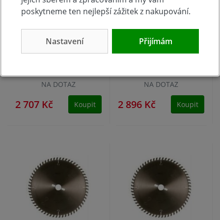
poskytneme ten nejlepší zážitek z nakupování.
Nastavení
Přijímám
Pilový kotouč SK
Pilový kotouč SK
303x3,2/2,2x30 5390 60
350x3,6/2,5x30 5397-11
DHZ N HP
108 TFZ L
NA DOTAZ
NA DOTAZ
2 707 Kč
2 896 Kč
Koupit
Koupit