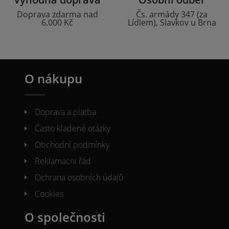
Doprava zdarma nad
Čs. armády 347 (za
6.000 Kč
Lídlem), Slavkov u Brna
O nákupu
Doprava a platba
Často kladené otázky
Obchodní podmínky
Reklamacni řád
Ochrana osobních údajů
Cookies
O společnosti