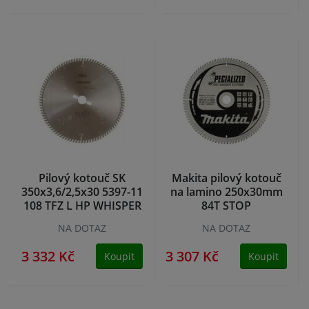
Pilový kotouč SK
Makita pilový kotouč
350x3,6/2,5x30 5397-11
na lamino 250x30mm
108 TFZ L HP WHISPER
84T STOP
NA DOTAZ
NA DOTAZ
3 332 Kč
3 307 Kč
Koupit
Koupit