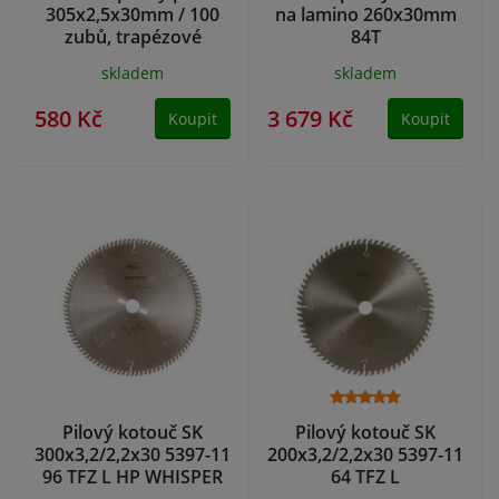
305x2,5x30mm / 100
na lamino 260x30mm
zubů, trapézové
84T
skladem
skladem
580 Kč
3 679 Kč
Koupit
Koupit
Pilový kotouč SK
Pilový kotouč SK
300x3,2/2,2x30 5397-11
200x3,2/2,2x30 5397-11
96 TFZ L HP WHISPER
64 TFZ L