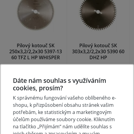
Pilový kotouč SK
Pilový kotouč SK
250x3,2/2,2x30 5397-13
303x3,2/2,2x30 5390 60
60 TFZ L HP WHISPER
DHZ HP
NA DOTAZ
NA DOTAZ
2 149 Kč
2 707 Kč
Dáte nám souhlas s využíváním
Koupit
Koupit
cookies, prosím?
K správnému fungování vašeho oblíbeného e-
shopu, k přizpůsobení obsahu stránek vašim
potřebám, ke statistickým a marketingovým
účelům používáme soubory cookie. Kliknutím
na tlačítko „Přijímám“ nám udělíte souhlas s
jejich sběrem a zpracováním a my vám