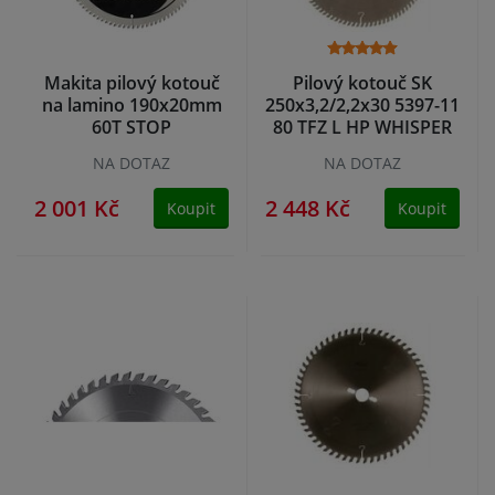
Makita pilový kotouč
Pilový kotouč SK
na lamino 190x20mm
250x3,2/2,2x30 5397-11
60T STOP
80 TFZ L HP WHISPER
NA DOTAZ
NA DOTAZ
2 001 Kč
2 448 Kč
Koupit
Koupit