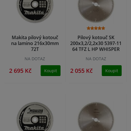
Makita pilový kotouč
Pilový kotouč SK
na lamino 216x30mm
200x3,2/2,2x30 5397-11
72T
64 TFZ L HP WHISPER
NA DOTAZ
NA DOTAZ
2 695 Kč
2 055 Kč
Koupit
Koupit