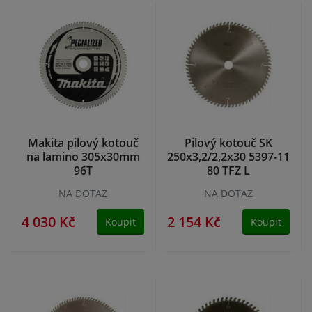
Makita pilový kotouč
Pilový kotouč SK
na lamino 305x30mm
250x3,2/2,2x30 5397-11
96T
80 TFZ L
NA DOTAZ
NA DOTAZ
4 030 Kč
2 154 Kč
Koupit
Koupit