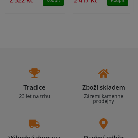
2 522 Kč
2 417 Kč
Koupit
Koupit
Tradice
Zboží skladem
23 let na trhu
Zázemí kamenné
prodejny
Výhodná doprava
Osobní odběr