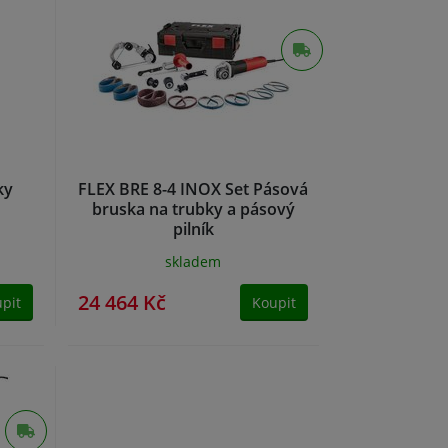
ky
FLEX BRE 8-4 INOX Set Pásová
bruska na trubky a pásový
pilník
skladem
24 464 Kč
pit
Koupit