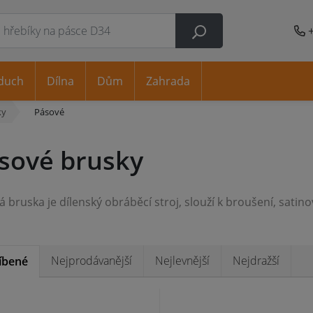
duch
Dílna
Dům
Zahrada
ky
Pásové
sové brusky
Nejprodávanější
Nejlevnější
Nejdražší
íbené