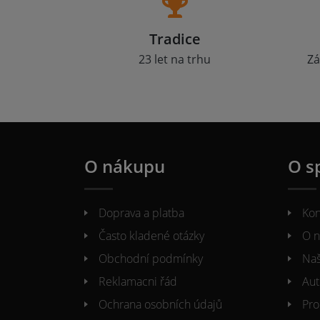
Tradice
23 let na trhu
Zá
O nákupu
O s
Doprava a platba
Kon
Často kladené otázky
O n
Obchodní podmínky
Naš
Reklamacni řád
Aut
Ochrana osobních údajů
Pro