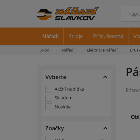
Nářadí
Stroje
Příslušenství
Vz
Úvod
Nářadí
Elektrické nářadí
Brus
Pá
Vyberte
Akční nabídka
Skladem
Novinka
Obl
Značky