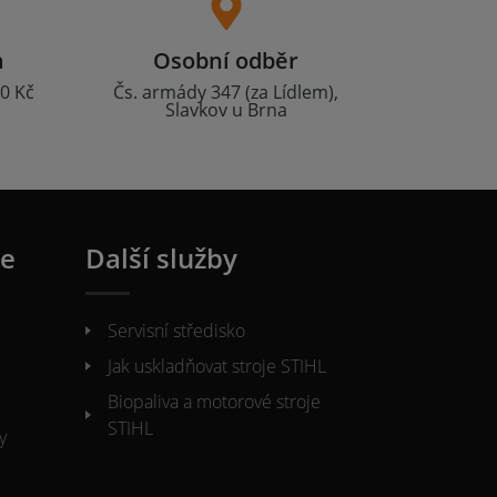
a
Osobní odběr
0 Kč
Čs. armády 347 (za Lídlem),
Slavkov u Brna
ie
Další služby
Servisní středisko
Jak uskladňovat stroje STIHL
Biopaliva a motorové stroje
STIHL
y