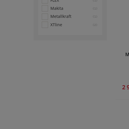
FLEX
(1)
Makita
(1)
Metallkraft
(1)
XTline
(2)
M
2 