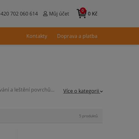
0
+420 702 060 614
Můj účet
0 Kč
Kontakty
Doprava a platba
Pásová bruska je dílenský obráběcí stroj, slouží k broušení, satinování a leštění povrchů různých materiálů, zejména dřeva, ale i plastů a výjimečně i neželezných kovů. Pásové brusky používají nekonečný brusný pás různé zrnitosti a šířky podle zvoleného stroje. Nabízíme i brusky na trubky z ušlechtilé oceli, kdy pohyblivé brusné rameno obepíná trubku jako had.
Více o kategorii