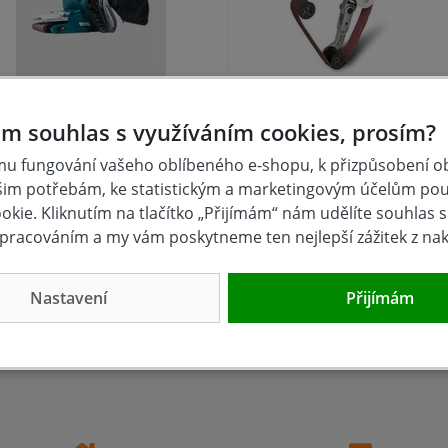
sová bruska 1010W XTline
Bruska na trubky RSM 
m souhlas s využíváním cookies, prosím?
u fungování vašeho oblíbeného e-shopu, k přizpůsobení 
šim potřebám, ke statistickým a marketingovým účelům po
skladem
skladem
kie. Kliknutím na tlačítko „Přijímám“ nám udělíte souhlas s 
890 Kč
17 412 Kč
pracováním a my vám poskytneme ten nejlepší zážitek z na
Koupit
Kou
Nastavení
Přijímám