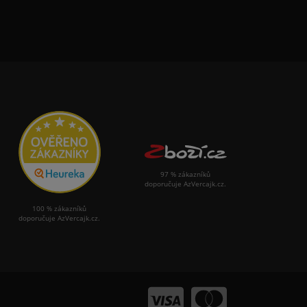
97 % zákazníků
doporučuje AzVercajk.cz.
100 % zákazníků
doporučuje AzVercajk.cz.