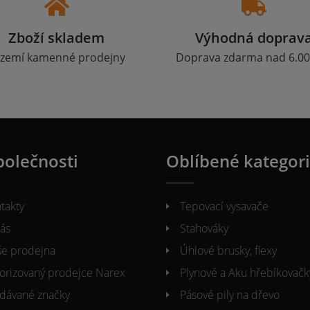
Zboží skladem
Výhodná doprav
zemí kamenné prodejny
Doprava zdarma nad 6.00
polečnosti
Oblíbené kategor
takty
Tepovací vysavače
ás
Stahováky
e prodejna
Úhlové brusky, flexy
orizovaný prodejce Narex
Plynové a Aku hřebíkovačk
dávané značky
Pásové pily na dřevo