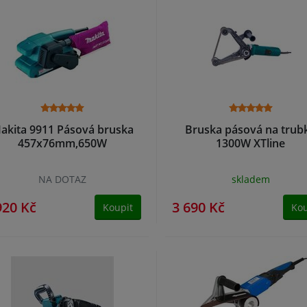
akita 9911 Pásová bruska
Bruska pásová na trub
457x76mm,650W
1300W XTline
NA DOTAZ
skladem
920 Kč
3 690 Kč
Koupit
Kou