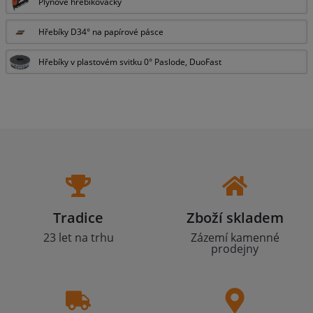
Plynové hřebíkovačky
Hřebíky D34° na papírové pásce
Hřebíky v plastovém svitku 0° Paslode, DuoFast
Tradice
Zboží skladem
23 let na trhu
Zázemí kamenné
prodejny