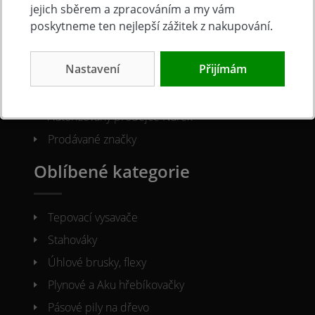
O společnosti
jejich sběrem a zpracováním a my vám
poskytneme ten nejlepší zážitek z nakupování.
Kontakty
Nastavení
Přijímám
O nás
Naše prodejna
Autorizovaný prodejce Narex
Prodávané značky
Oblíbené kategorie
Tepovací vysavače
Stahováky
Úhlové brusky, flexy
Plynové a Aku hřebíkovačky
Pásové pily na dřevo