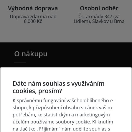
Výhodná doprava
Osobní odběr
Doprava zdarma nad
Čs. armády 347 (za
6.000 Kč
Lídlem), Slavkov u Brna
O nákupu
Doprava a platba
Často kladené otázky
Dáte nám souhlas s využíváním
cookies, prosím?
Obchodní podmínky
K správnému fungování vašeho oblíbeného e-
Reklamacni řád
shopu, k přizpůsobení obsahu stránek vašim
Ochrana osobních údajů
potřebám, ke statistickým a marketingovým
Cookies
účelům používáme soubory cookie. Kliknutím
na tlačítko „Přijímám“ nám udělíte souhlas s