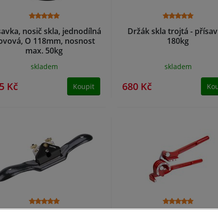
savka, nosič skla, jednodílná
Držák skla trojtá - přísa
ovová, O 118mm, nosnost
180kg
max. 50kg
skladem
skladem
5 Kč
680 Kč
Koupit
Kou
lík-poříz "vlaštovka", délka
Ohýbačka trubek ručn