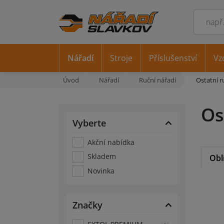
Nářadí
Stroje
Příslušenství
Vz
Úvod
Nářadí
Ruční nářadí
Ostatní r
Os
Vyberte
Akční nabídka
Skladem
Obl
Novinka
Značky