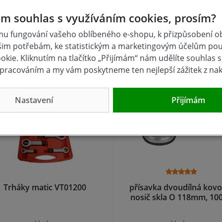
240/52mm ostří
VT04048M
m souhlas s využíváním cookies, prosím?
u fungování vašeho oblíbeného e-shopu, k přizpůsobení 
skladem
skladem
šim potřebám, ke statistickým a marketingovým účelům po
5 Kč
242 Kč
Koupit
Kou
kie. Kliknutím na tlačítko „Přijímám“ nám udělíte souhlas s 
pracováním a my vám poskytneme ten nejlepší zážitek z na
Nastavení
Přijímám
Trháky matic VT01200
přísavka dvoudílná kovo
nosič skla O 118mm, 10