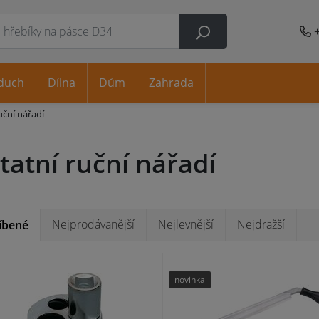
duch
Dílna
Dům
Zahrada
uční nářadí
tatní ruční nářadí
Nejprodávanější
Nejlevnější
Nejdražší
íbené
novinka