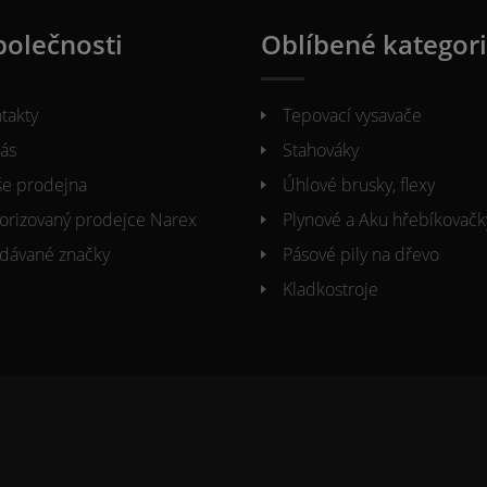
polečnosti
Oblíbené kategor
takty
Tepovací vysavače
ás
Stahováky
e prodejna
Úhlové brusky, flexy
orizovaný prodejce Narex
Plynové a Aku hřebíkovačk
dávané značky
Pásové pily na dřevo
Kladkostroje