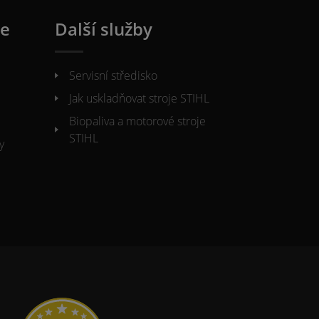
ie
Další služby
Servisní středisko
Jak uskladňovat stroje STIHL
Biopaliva a motorové stroje
STIHL
y