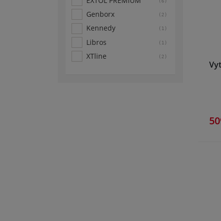
EXTOL PREMIUM
(6)
Genborx
(2)
Kennedy
(1)
Libros
(1)
XTline
(2)
Vy
50