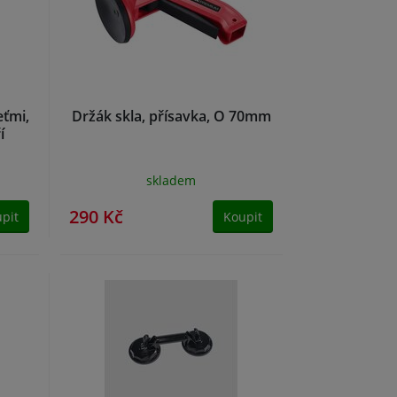
eťmi,
Držák skla, přísavka, O 70mm
í
skladem
290 Kč
pit
Koupit