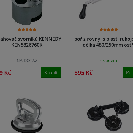
tahovač svorníků KENNEDY
poříz rovný, s plast. rukoj
KEN5826760K
délka 480/250mm ostř
NA DOTAZ
skladem
9 Kč
395 Kč
Koupit
Kou