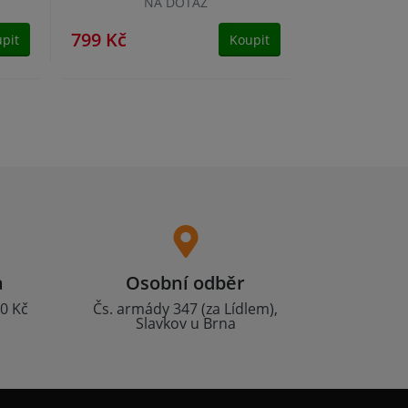
NA DOTAZ
799 Kč
pit
Koupit
a
Osobní odběr
0 Kč
Čs. armády 347 (za Lídlem),
Slavkov u Brna