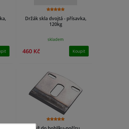
vka,
Držák skla dvojtá - přísavka,
120kg
skladem
460 Kč
pit
Koupit
í
nůž do hoblíku-pořízu