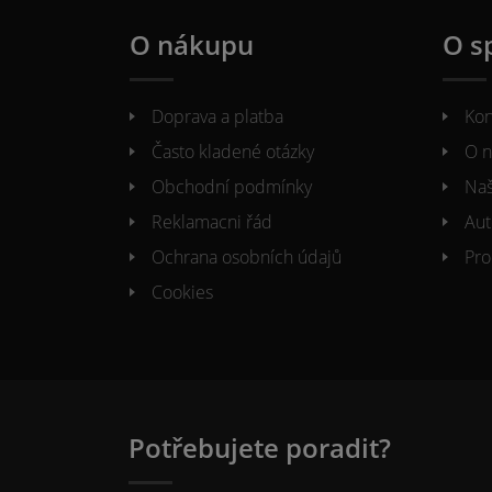
O nákupu
O s
Doprava a platba
Kon
Často kladené otázky
O n
Obchodní podmínky
Naš
Reklamacni řád
Aut
Ochrana osobních údajů
Pro
Cookies
Potřebujete poradit?