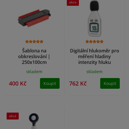
akce
Šablona na
Digitální hlukoměr pro
obkreslování |
měření hladiny
250x100cm
intenzity hluku
GM1351
skladem
skladem
400 Kč
762 Kč
Koupit
Koupit
akce