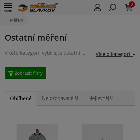
0
Měření
Ostatní měření
V této kategorii vybírejte ostatní pomůcky pro měření, jako například listové měrky, úchylkoměry, olovnice, měřící kolečka, pantografy a jiné.
Více o kategorii
Zobrazit filtry
Nejprodávanější
Nejlevnější
Oblíbené