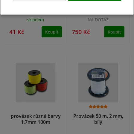
mm, oranžový
magnetický
skladem
NA DOTAZ
41 Kč
750 Kč
Koupit
Koupit
provázek různé barvy
Provázek 50 m, 2 mm,
1,7mm 100m
bílý