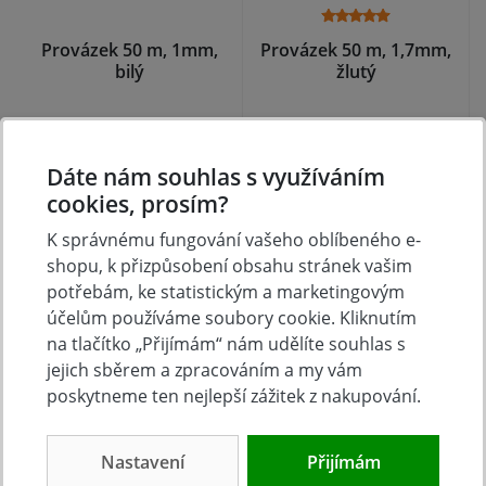
Provázek 50 m, 1mm,
Provázek 50 m, 1,7mm,
bilý
žlutý
skladem
skladem
37 Kč
41 Kč
Dáte nám souhlas s využíváním
Koupit
Koupit
cookies, prosím?
K správnému fungování vašeho oblíbeného e-
shopu, k přizpůsobení obsahu stránek vašim
potřebám, ke statistickým a marketingovým
účelům používáme soubory cookie. Kliknutím
na tlačítko „Přijímám“ nám udělíte souhlas s
jejich sběrem a zpracováním a my vám
poskytneme ten nejlepší zážitek z nakupování.
Nastavení
Přijímám
Provázek 50 m, 1,7
SMG-1 - Stojánek