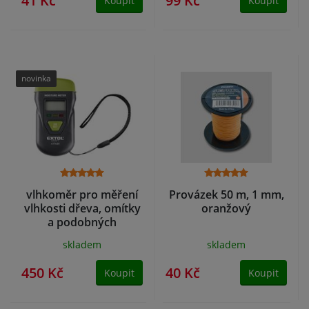
41 Kč
99 Kč
Koupit
Koupit
novinka
vlhkoměr pro měření
Provázek 50 m, 1 mm,
vlhkosti dřeva, omítky
oranžový
a podobných
materiálů
skladem
skladem
450 Kč
40 Kč
Koupit
Koupit