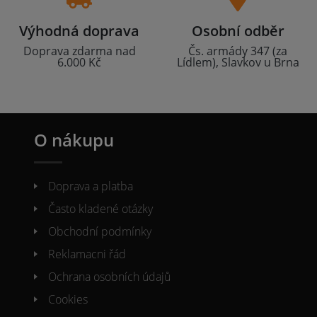
Výhodná doprava
Osobní odběr
Doprava zdarma nad
Čs. armády 347 (za
6.000 Kč
Lídlem), Slavkov u Brna
O nákupu
Doprava a platba
Často kladené otázky
Obchodní podmínky
Reklamacni řád
Ochrana osobních údajů
Cookies