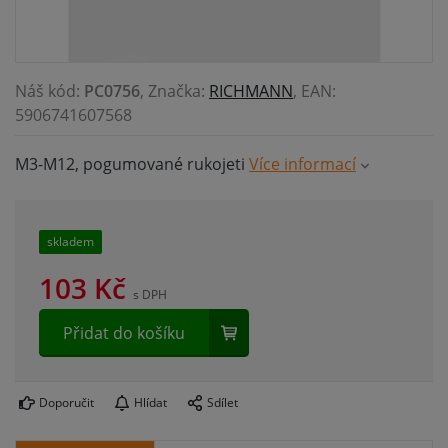
Náš kód:
PC0756
, Značka:
RICHMANN
, EAN:
5906741607568
M3-M12, pogumované rukojeti
Více informací
skladem
103
Kč
s DPH
Přidat do košíku
Doporučit
Hlídat
Sdílet