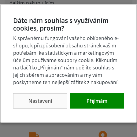
dalším nakupujícím.
Hodnoťte.
Dáte nám souhlas s využíváním
Přidat vlastní hodnocení
cookies, prosím?
K správnému fungování vašeho oblíbeného e-
shopu, k přizpůsobení obsahu stránek vašim
potřebám, ke statistickým a marketingovým
účelům používáme soubory cookie. Kliknutím
na tlačítko „Přijímám“ nám udělíte souhlas s
jejich sběrem a zpracováním a my vám
poskytneme ten nejlepší zážitek z nakupování.
Tradice
Zboží skladem
Nastavení
Přijímám
23 let na trhu
Zázemí kamenné
prodejny