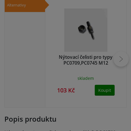
Alternativy
Nýtovací čelisti pro typy
PC0709,PC0745 M12
skladem
103 Kč
11
Koupit
Popis produktu