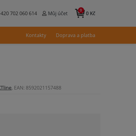
0
+420 702 060 614
Můj účet
0 Kč
Kontakty
Doprava a platba
XTline
, EAN: 8592021157488