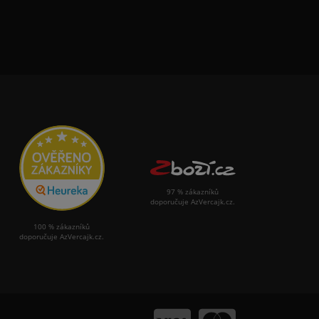
97 % zákazníků
doporučuje AzVercajk.cz.
100 % zákazníků
doporučuje AzVercajk.cz.