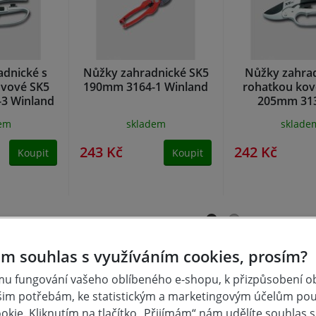
adnické s
Nůžky zahradnické SK5
Nůžky zahrad
ovové SK5
190mm 3164-1 Winland
rohatkou kov
3 Winland
205mm 31
Winlan
dem
skladem
sklade
243 Kč
242 Kč
Koupit
Koupit
m souhlas s využíváním cookies, prosím?
u fungování vašeho oblíbeného e-shopu, k přizpůsobení 
šim potřebám, ke statistickým a marketingovým účelům po
kie. Kliknutím na tlačítko „Přijímám“ nám udělíte souhlas s 
d, čepel HCS SK - 5 - japonská ocel, celková délka 220 mm. 