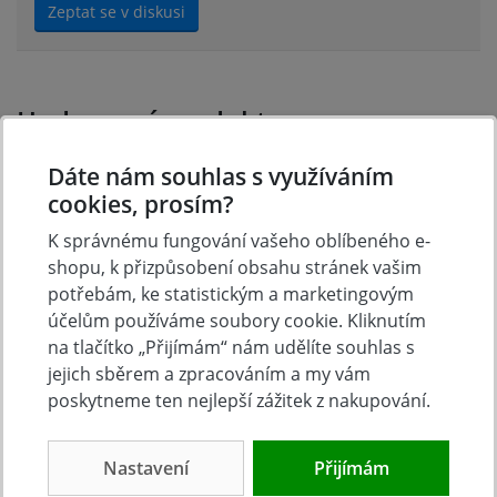
Zeptat se v diskusi
Hodnocení produktu
Dáte nám souhlas s využíváním
Přidejte vlastní hodnocení produktu a pomožte tak
cookies, prosím?
dalším nakupujícím.
K správnému fungování vašeho oblíbeného e-
Hodnoťte.
shopu, k přizpůsobení obsahu stránek vašim
potřebám, ke statistickým a marketingovým
Přidat vlastní hodnocení
účelům používáme soubory cookie. Kliknutím
na tlačítko „Přijímám“ nám udělíte souhlas s
jejich sběrem a zpracováním a my vám
poskytneme ten nejlepší zážitek z nakupování.
Nastavení
Přijímám