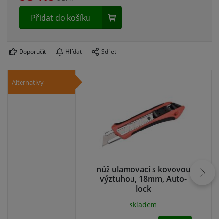
Přidat do košíku
Doporučit
Hlídat
Sdílet
Alternativy
nůž ulamovací s kovovou
bři
výztuhou, 18mm, Auto-
lock
skladem