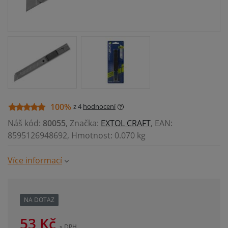
100%
z 4
hodnocení
Náš kód:
80055
, Značka:
EXTOL CRAFT
, EAN:
8595126948692, Hmotnost: 0.070 kg
Více informací
NA DOTAZ
53
Kč
s DPH