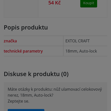
54 Kč
50
Koupit
Popis produktu
značka
EXTOL CRAFT
technické parametry
18mm, Auto-lock
Diskuse k produktu (0)
Máte otázky k produktu: nůž ulamovací celokovový
nerez, 18mm, Auto-lock?
Zeptejte se.