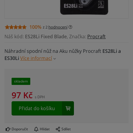
100%
z 2
hodnocení
Náš kód:
ES28Li Fixed Blade
, Značka:
Procraft
Náhradní spodní nůž na Aku nůžky Procraft
ES28Li a
ES30Li
Více informací
skladem
97
Kč
s DPH
Přidat do košíku
Doporučit
Hlídat
Sdílet