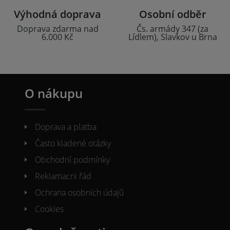
Výhodná doprava
Osobní odběr
Doprava zdarma nad
Čs. armády 347 (za
6.000 Kč
Lídlem), Slavkov u Brna
O nákupu
Doprava a platba
Často kladené otázky
Obchodní podmínky
Reklamacni řád
Ochrana osobních údajů
Cookies