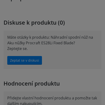
Diskuse k produktu (0)
Náhradní horní nůž na
N
Aku nůžky Procraft
Máte otázky k produktu: Náhradní spodní nůž na
ES28Li Moving Blade
E
Aku nůžky Procraft ES28Li Fixed Blade?
skladem
Zeptejte se.
97 Kč
11
Koupit
Zeptat se v diskusi
Hodnocení produktu
Přidejte vlastní hodnocení produktu a pomožte tak
dalším nakupujícím.