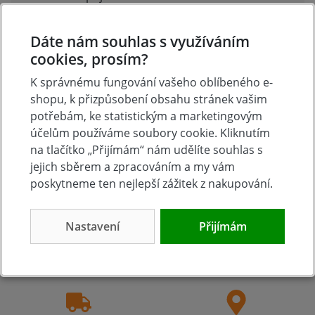
Hodnoťte.
Dáte nám souhlas s využíváním
Přidat vlastní hodnocení
cookies, prosím?
K správnému fungování vašeho oblíbeného e-
shopu, k přizpůsobení obsahu stránek vašim
potřebám, ke statistickým a marketingovým
účelům používáme soubory cookie. Kliknutím
na tlačítko „Přijímám“ nám udělíte souhlas s
jejich sběrem a zpracováním a my vám
poskytneme ten nejlepší zážitek z nakupování.
Tradice
Zboží skladem
Nastavení
Přijímám
23 let na trhu
Zázemí kamenné
prodejny