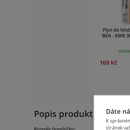
Plyn do hře
BEA - KMR 3
skla
169 Kč
Dáte ná
Popis produktu
K správném
stránek va
Rozměr bombičky: