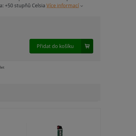
a: +50 stupňů Celsia
Více informací
Přidat do košíku
let