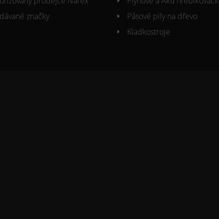
orizovaný prodejce Narex
Plynové a Aku hřebíkovačk
dávané značky
Pásové pily na dřevo
Kladkostroje