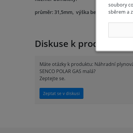
soubory coo
sběrem a z
průměr: 31,5mm, výška bez plastového k
Diskuse k produktu (0)
Máte otázky k produktu: Náhradní plyno
SENCO POLAR GAS malá?
Zeptejte se.
Zeptat se v diskusi