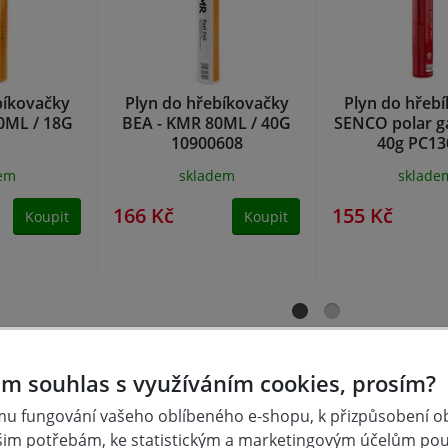
bíkovačky
Plyn do hřebíkovačky
Plyn do hřeb
0ML / 18G
BEA - KMR 80ML / 40G
SENCO polar g
10900608
40g PC13
dem
skladem
sklade
166 Kč
155 Kč
Koupit
Koupit
m souhlas s využíváním cookies, prosím?
u fungování vašeho oblíbeného e-shopu, k přizpůsobení 
šim potřebám, ke statistickým a marketingovým účelům po