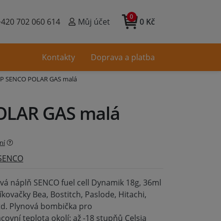
0
+420 702 060 614
Můj účet
0 Kč
Kontakty
Doprava a platba
9P SENCO POLAR GAS malá
OLAR GAS malá
ní
SENCO
ová náplň SENCO fuel cell Dynamik 18g, 36ml
kovačky Bea, Bostitch, Paslode, Hitachi,
td. Plynová bombička pro
ovní teplota okolí: až -18 stupňů Celsia