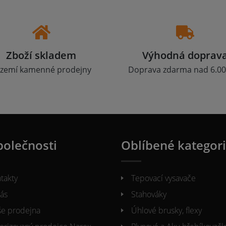
Zboží skladem
Výhodná doprav
zemí kamenné prodejny
Doprava zdarma nad 6.00
polečnosti
Oblíbené kategor
takty
Tepovací vysavače
ás
Stahováky
e prodejna
Úhlové brusky, flexy