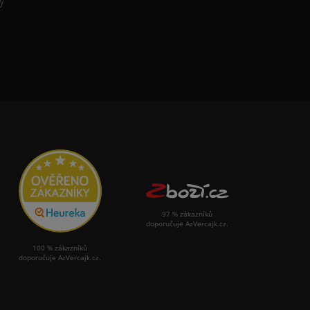
y
97 % zákazníků
doporučuje AzVercajk.cz.
100 % zákazníků
doporučuje AzVercajk.cz.