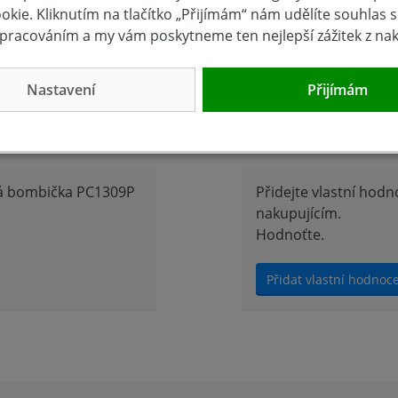
kie. Kliknutím na tlačítko „Přijímám“ nám udělíte souhlas s 
pracováním a my vám poskytneme ten nejlepší zážitek z na
once 80mm
Nastavení
Přijímám
Hodnocení 
vá bombička PC1309P
Přidejte vlastní hod
nakupujícím.
Hodnoťte.
Přidat vlastní hodnoc