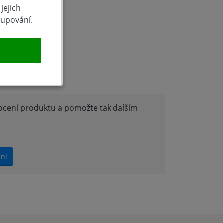
jejich
kupování.
produktu
nocení produktu a pomožte tak dalším
ení