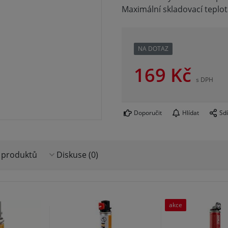
Maximální skladovací teplot
NA DOTAZ
169
Kč
s DPH
Doporučit
Hlídat
Sdí
 produktů
Diskuse (0)
akce