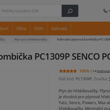
duch
Dílna
Dům
Zahrada
čky
Plyn pro hřebíkovačky
Náhradní plynová bombička PC130
bombička PC1309P SENCO P
100%
z 14
hodnoce
Náš kód:
PC1309P
, Značka:
Plyn do hřebíkovačky. Plyn
je vhodná pro plynové hřebí
Yato, Senco, Powers, Max a
hřebíkovačky. Minimální prac