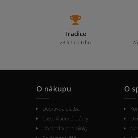
Tradice
23 let na trhu
Zá
O nákupu
O s
Doprava a platba
Kon
Často kladené otázky
O n
Obchodní podmínky
Naš