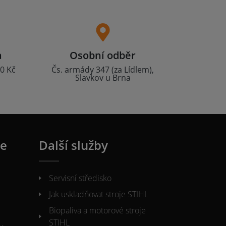
a
Osobní odběr
0 Kč
Čs. armády 347 (za Lídlem),
Slavkov u Brna
ie
Další služby
Servisní středisko
Jak uskladňovat stroje STIHL
Biopaliva a motorové stroje
STIHL