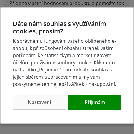
Přidejte vlastní hodnocení produktu a pomožte tak
dalším nakupujícím.
Hodnoťte.
Dáte nám souhlas s využíváním
cookies, prosím?
Přidat vlastní hodnocení
K správnému fungování vašeho oblíbeného e-
shopu, k přizpůsobení obsahu stránek vašim
potřebám, ke statistickým a marketingovým
účelům používáme soubory cookie. Kliknutím
na tlačítko „Přijímám“ nám udělíte souhlas s
jejich sběrem a zpracováním a my vám
poskytneme ten nejlepší zážitek z nakupování.
Nastavení
Přijímám
Tradice
Zboží skladem
23 let na trhu
Zázemí kamenné
prodejny