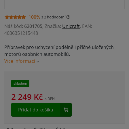
100%
z 2
hodnocení
Náš kód:
6201705
, Značka:
Unicraft
, EAN:
4036351215448
Přípravek pro uchycení podélně i příčně uložených
motorů osobních automobilů.
Více informací
skladem
2 249
Kč
s DPH
Přidat do košíku