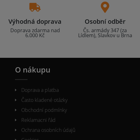
Výhodná doprava
Osobní odběr
Doprava zdarma nad
Čs. armády 347 (za
6.000 Kč
Lídlem), Slavkov u Brna
O nákupu
Doprava a platba
Často kladené otázky
Obchodní podmínky
Reklamacni řád
Ochrana osobních údajů