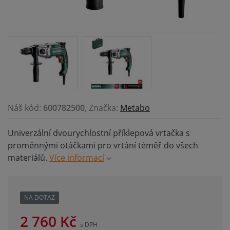
Náš kód:
600782500
, Značka:
Metabo
Univerzální dvourychlostní příklepová vrtačka s
proměnnými otáčkami pro vrtání téměř do všech
materiálů.
Více informací
NA DOTAZ
2 760
Kč
s DPH