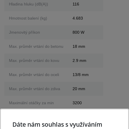
Hladina hluku (dB(A))
116
Hmotnost balení (kg)
4.683
Jmenovitý příkon
800 W
Max. průměr vrtání do betonu
18 mm
Max. průměr vrtání do kovu
2.9 mm
Max. průměr vrtání do oceli
13/8 mm
Max. průměr vrtání do zdiva
20 mm
Maximální otáčky za min
3200
Příkon (W)
800
Dáte nám souhlas s využíváním