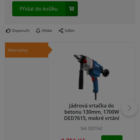
Přidat do košíku
Doporučit
Hlídat
Sdílet
Alternativy
Jádrová vrtačka do
betonu 130mm, 1700W
P
DED7615, mokré vrtání
13
DEDRA
NA DOTAZ