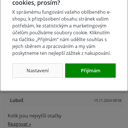
cookies, prosím?
Sklíčidlo
Rychloupínací
K správnému fungování vašeho oblíbeného e-
shopu, k přizpůsobení obsahu stránek vašim
potřebám, ke statistickým a marketingovým
Diskuse k produktu (2)
účelům používáme soubory cookie. Kliknutím
na tlačítko „Přijímám“ nám udělíte souhlas s
jejich sběrem a zpracováním a my vám
Máte otázky k produktu: METABO Příklepová
poskytneme ten nejlepší zážitek z nakupování.
vrtačka SBE 800-2 601744510 v kufru?
Zeptejte se.
Nastavení
Přijímám
Zeptat se v diskusi
Luboš
15.11.2024 08:58
Kolik jsou nejvyšší otačky
Reagovat »