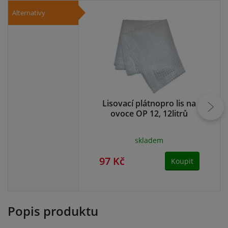
Alternativy
Lisovací plátnopro lis na
Li
ovoce OP 12, 12litrů
skladem
97 Kč
10
Koupit
Popis produktu