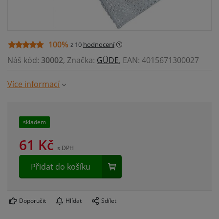
100%
z 10
hodnocení
Náš kód:
30002
, Značka:
GÜDE
, EAN: 4015671300027
Více informací
skladem
61
Kč
s DPH
Přidat do košíku
Doporučit
Hlídat
Sdílet