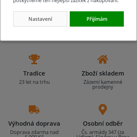
poskytneme ten nejlepší zážitek z nakupování.
Nastavení
Přijímám
Tradice
Zboží skladem
23 let na trhu
Zázemí kamenné
prodejny
Výhodná doprava
Osobní odběr
Doprava zdarma nad
Čs. armády 347 (za
6.000 Kč
Lídlem), Slavkov u Brna