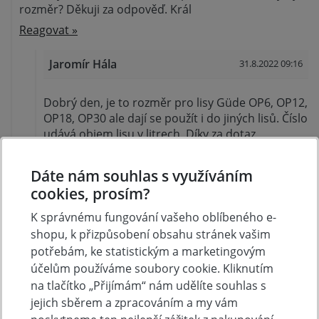
rozměr? Děkuji za odpověď. Král
Reagovat »
Jaromír Hála
31.8.2022 09:16
Dobrý den, je to rozměr pro lisy Güde OP6, OP12,
OP18, OP30 ale dají se použít i do jiných lisů. Číslo
udává objem lisu v litrech. Díky za dotaz
Reagovat »
Dáte nám souhlas s využíváním
cookies, prosím?
Hodnocení produktu
K správnému fungování vašeho oblíbeného e-
shopu, k přizpůsobení obsahu stránek vašim
Přidejte vlastní hodnocení produktu a pomožte tak
potřebám, ke statistickým a marketingovým
dalším nakupujícím.
účelům používáme soubory cookie. Kliknutím
Hodnoťte.
na tlačítko „Přijímám“ nám udělíte souhlas s
jejich sběrem a zpracováním a my vám
Přidat vlastní hodnocení