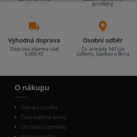
prodejny
Výhodná doprava
Osobní odběr
Doprava zdarma nad
Čs. armády 347 (za
6.000 Kč
Lídlem), Slavkov u Brna
O nákupu
Doprava a platba
Často kladené otázky
Obchodní podmínky
Reklamacni řád