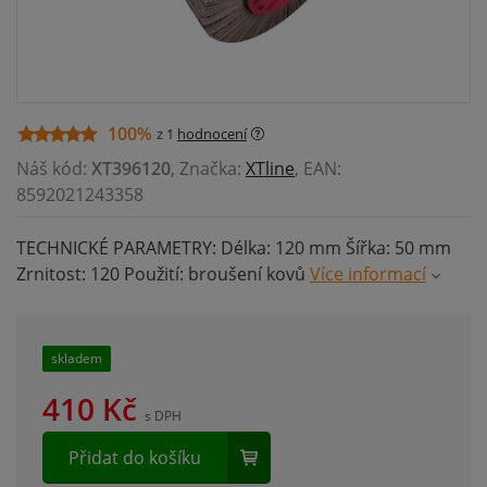
100%
z 1
hodnocení
Náš kód:
XT396120
, Značka:
XTline
, EAN:
8592021243358
TECHNICKÉ PARAMETRY: Délka: 120 mm Šířka: 50 mm
Zrnitost: 120 Použití: broušení kovů
Více informací
skladem
410
Kč
s DPH
Přidat do košíku