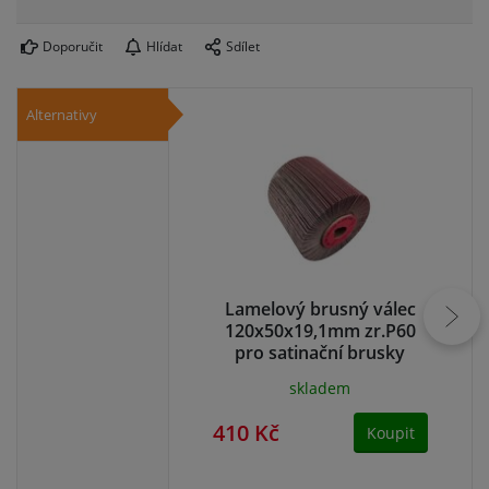
Doporučit
Hlídat
Sdílet
Alternativy
Lamelový brusný válec
L
120x50x19,1mm zr.P60
1
pro satinační brusky
skladem
410 Kč
41
Koupit