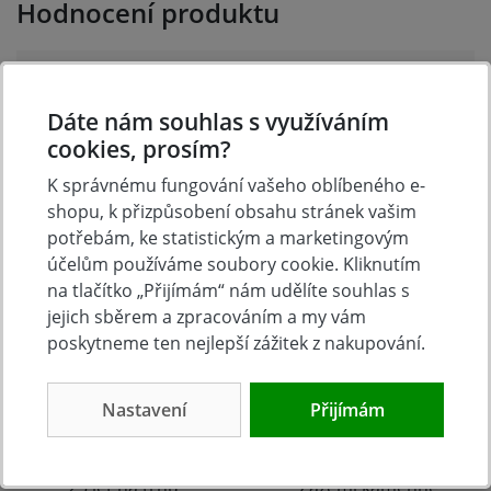
Hodnocení produktu
Přidejte vlastní hodnocení produktu a pomožte tak
dalším nakupujícím.
Dáte nám souhlas s využíváním
Hodnoťte.
cookies, prosím?
K správnému fungování vašeho oblíbeného e-
Přidat vlastní hodnocení
shopu, k přizpůsobení obsahu stránek vašim
potřebám, ke statistickým a marketingovým
účelům používáme soubory cookie. Kliknutím
na tlačítko „Přijímám“ nám udělíte souhlas s
jejich sběrem a zpracováním a my vám
poskytneme ten nejlepší zážitek z nakupování.
Nastavení
Přijímám
Tradice
Zboží skladem
23 let na trhu
Zázemí kamenné