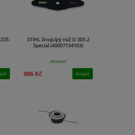
 225-
STIHL Dvojcípý nůž D 305-2
Special (40007134103)
skladem
986 Kč
pit
Koupit