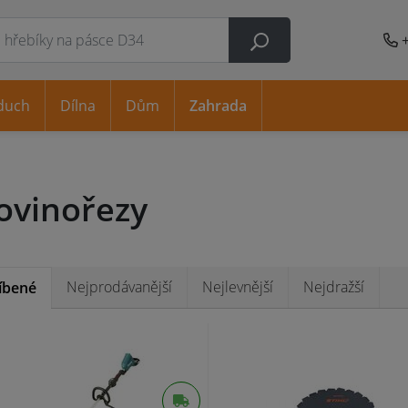
duch
Dílna
Dům
Zahrada
ovinořezy
Nejprodávanější
Nejlevnější
Nejdražší
íbené