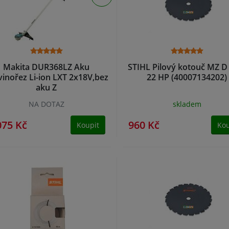
Makita DUR368LZ Aku
STIHL Pilový kotouč MZ D
vinořez Li-ion LXT 2x18V,bez
22 HP (40007134202)
aku Z
NA DOTAZ
skladem
075 Kč
960 Kč
Koupit
Kou