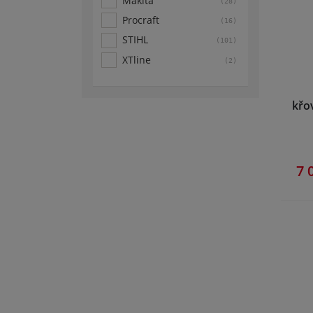
Makita
(28)
Procraft
(16)
STIHL
(101)
XTline
(2)
křo
7 