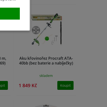
3 m,
Aku křovinořez Procraft ATA-
569)
40bb (bez baterie a nabíječky)
skladem
1 849 Kč
pit
Koupit