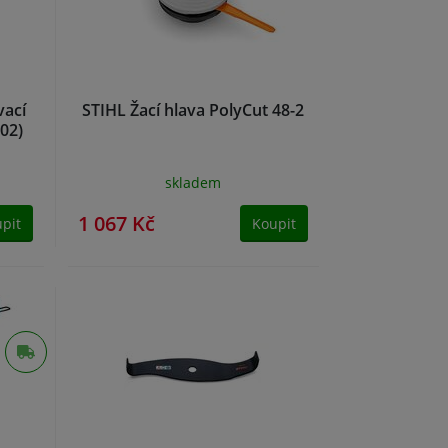
vací
STIHL Žací hlava PolyCut 48-2
02)
skladem
1 067 Kč
pit
Koupit