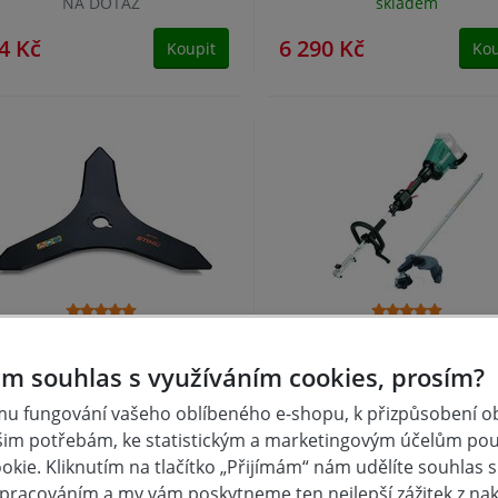
NA DOTAZ
skladem
4 Kč
6 290 Kč
Koupit
Kou
TIHL Trojcípý nůž D 250-3
Makita DUX60ZM4 Ak
(41127134100)
motorová jednotka Li-ion
m souhlas s využíváním cookies, prosím?
2x18V,bez aku Z
u fungování vašeho oblíbeného e-shopu, k přizpůsobení 
skladem
NA DOTAZ
šim potřebám, ke statistickým a marketingovým účelům po
kie. Kliknutím na tlačítko „Přijímám“ nám udělíte souhlas s 
9 Kč
10 515 Kč
Koupit
Kou
pracováním a my vám poskytneme ten nejlepší zážitek z na