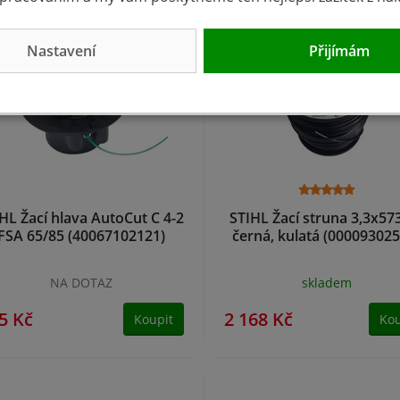
Nastavení
Přijímám
HL Žací hlava AutoCut C 4-2
STIHL Žací struna 3,3x57
FSA 65/85 (40067102121)
černá, kulatá (00009302
NA DOTAZ
skladem
5 Kč
2 168 Kč
Koupit
Kou