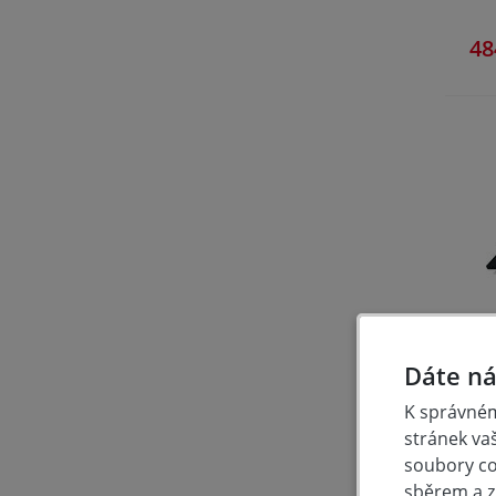
48
S
Dáte ná
K správném
stránek va
soubory coo
56
sběrem a z