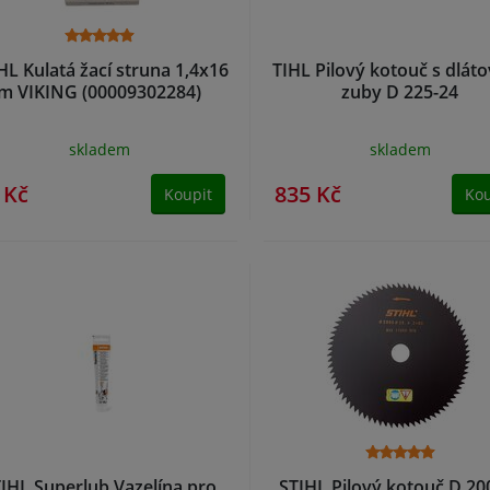
HL Kulatá žací struna 1,4x16
TIHL Pilový kotouč s dlát
m VIKING (00009302284)
zuby D 225-24
skladem
skladem
 Kč
835 Kč
Koupit
Kou
IHL Superlub Vazelína pro
STIHL Pilový kotouč D 20