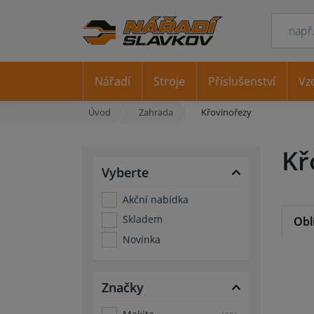
Nářadí
Stroje
Příslušenství
Vz
Úvod
Zahrada
Křovinořezy
Kř
Vyberte
Akční nabídka
Skladem
Obl
Novinka
Značky