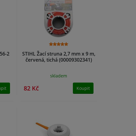
56-2
STIHL Žací struna 2,7 mm x 9 m,
červená, tichá (00009302341)
skladem
82 Kč
pit
Koupit