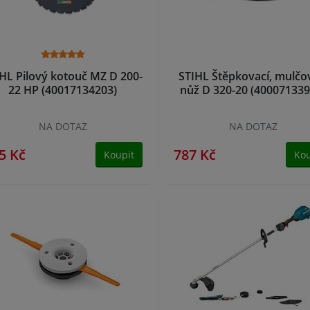
HL Pilový kotouč MZ D 200-
STIHL Štěpkovací, mulčo
22 HP (40017134203)
nůž D 320-20 (400071339
NA DOTAZ
NA DOTAZ
5 Kč
787 Kč
Koupit
Kou