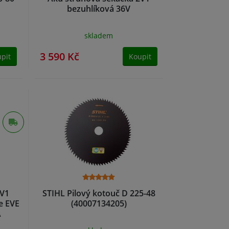
bezuhlíková 36V
skladem
3 590 Kč
pit
Koupit
2V1
STIHL Pilový kotouč D 225-48
e EVE
(40007134205)
A