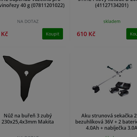
vinořezy 40 g (07811201022)
(41127134201)
NA DOTAZ
skladem
 Kč
610 Kč
Koupit
Kou
Nůž na buřeň 3 zubý
Aku strunová sekačka 
230x25,4x3mm Makita
bezuhlíková 36V + 2 bateri
4.0Ah + nabíječka 3.0