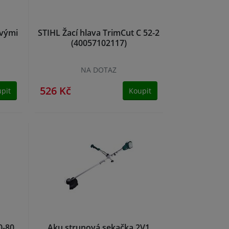
ovými
STIHL Žací hlava TrimCut C 52-2
(40057102117)
NA DOTAZ
526 Kč
pit
Koupit
0-80
Aku strunová sekačka 2V1