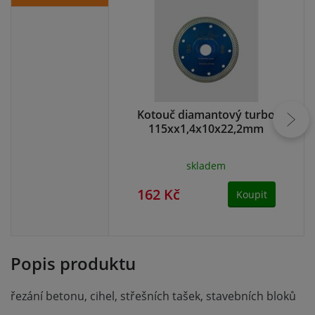
Kotouč diamantový turbo
115xx1,4x10x22,2mm
ř
skladem
162 Kč
15
Koupit
Popis produktu
řezání betonu, cihel, střešních tašek, stavebních bloků