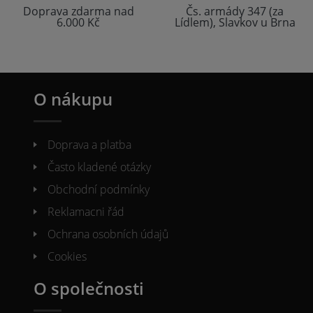
Doprava zdarma nad
Čs. armády 347 (za
6.000 Kč
Lídlem), Slavkov u Brna
O nákupu
Doprava a platba
Často kladené otázky
Obchodní podmínky
Reklamacni řád
Ochrana osobních údajů
Cookies
O společnosti