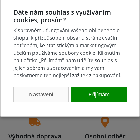
Přidat vlastní hodnocení
Dáte nám souhlas s využíváním
cookies, prosím?
K správnému fungování vašeho oblíbeného e-
shopu, k přizpůsobení obsahu stránek vašim
potřebám, ke statistickým a marketingovým
účelům používáme soubory cookie. Kliknutím
na tlačítko „Přijímám“ nám udělíte souhlas s
jejich sběrem a zpracováním a my vám
poskytneme ten nejlepší zážitek z nakupování.
Tradice
Zboží skladem
23 let na trhu
Zázemí kamenné
Nastavení
Přijímám
prodejny
Výhodná doprava
Osobní odběr