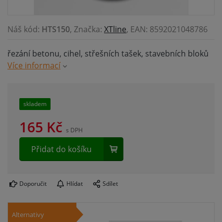
Náš kód:
HTS150
, Značka:
XTline
, EAN: 8592021048786
řezání betonu, cihel, střešních tašek, stavebních bloků
Více informací
skladem
165
Kč
s DPH
Přidat do košíku
Doporučit
Hlídat
Sdílet
Alternativy