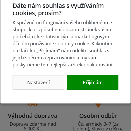
Dáte nám souhlas s využíváním
cookies, prosím?
K správnému fungování vašeho oblíbeného e-
shopu, k přizpůsobení obsahu stránek vašim
potřebám, ke statistickým a marketingovým
účelům používáme soubory cookie. Kliknutím
na tlačítko „Přijímám“ nám udělíte souhlas s
jejich sběrem a zpracováním a my vám
poskytneme ten nejlepší zážitek z nakupování.
Tradice
Zboží skladem
23 let na trhu
Zázemí kamenné
prodejny
Nastavení
Přijímám
Výhodná doprava
Osobní odběr
Doprava zdarma nad
Čs. armády 347 (za
6.000 Kč
Lídlem), Slavkov u Brna