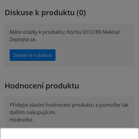
Diskuse k produktu (0)
Máte otázky k produktu: Korba DCU180 Makita?
Zeptejte se.
Zeptat se v diskusi
Hodnocení produktu
Přidejte vlastní hodnocení produktu a pomožte tak
dalším nakupujícím.
Hodnoťte.
Přidat vlastní hodnocení