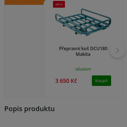
akce
Přepravní koš DCU180
Pl
Makita
skladem
3 650 Kč
2 
Koupit
Popis produktu