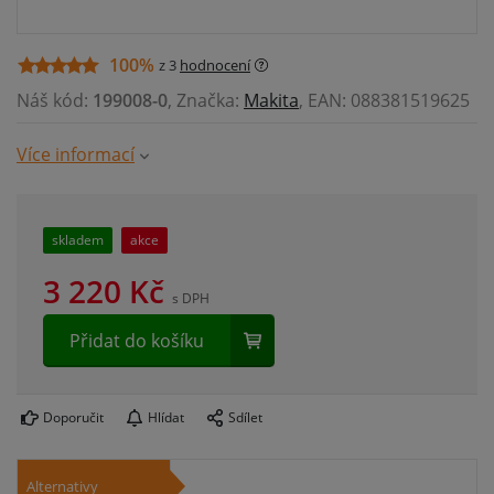
100%
z 3
hodnocení
Náš kód:
199008-0
, Značka:
Makita
, EAN: 088381519625
Více informací
skladem
akce
3 220
Kč
s DPH
Přidat do košíku
Doporučit
Hlídat
Sdílet
Alternativy