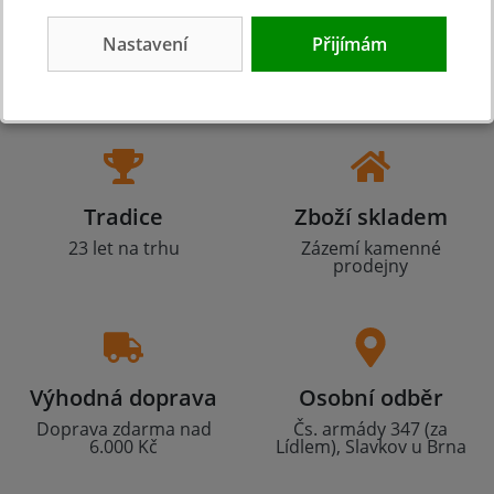
Nastavení
Přijímám
Tradice
Zboží skladem
23 let na trhu
Zázemí kamenné
prodejny
Výhodná doprava
Osobní odběr
Doprava zdarma nad
Čs. armády 347 (za
6.000 Kč
Lídlem), Slavkov u Brna