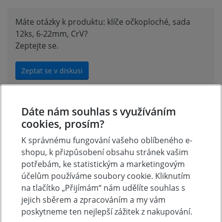
Máte otázky k produktu: klíče očkoploché, sada
12ks, 6-22mm, CrV?
Zeptejte se.
Zeptat se v diskusi
Dáte nám souhlas s využíváním
Hodnocení produktu
cookies, prosím?
K správnému fungování vašeho oblíbeného e-
Přidejte vlastní hodnocení produktu a pomožte tak
shopu, k přizpůsobení obsahu stránek vašim
dalším nakupujícím.
potřebám, ke statistickým a marketingovým
Hodnoťte.
účelům používáme soubory cookie. Kliknutím
na tlačítko „Přijímám“ nám udělíte souhlas s
Přidat vlastní hodnocení
jejich sběrem a zpracováním a my vám
poskytneme ten nejlepší zážitek z nakupování.