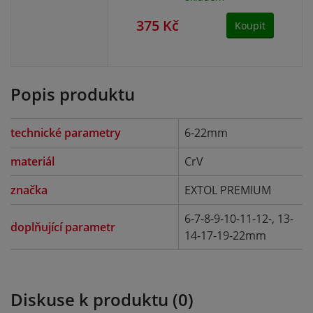
375 Kč
47
Koupit
Popis produktu
technické parametry
6-22mm
materiál
CrV
značka
EXTOL PREMIUM
6-7-8-9-10-11-12-, 13-
doplňující parametr
14-17-19-22mm
Diskuse k produktu (0)