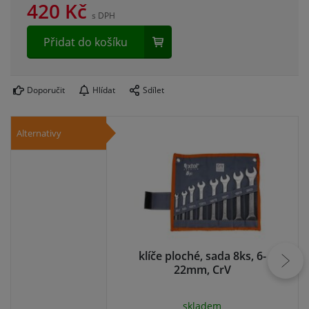
420
Kč
s DPH
Přidat do košíku
Doporučit
Hlídat
Sdílet
Alternativy
klíče ploché, sada 8ks, 6-
kl
22mm, CrV
skladem