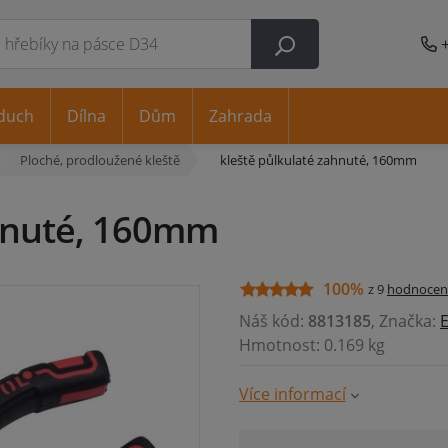
duch
Dílna
Dům
Zahrada
Ploché, prodloužené kleště
kleště půlkulaté zahnuté, 160mm
ahnuté, 160mm
100%
z 9
hodnocen
Náš kód:
8813185
, Značka:
Hmotnost: 0.169 kg
Více informací