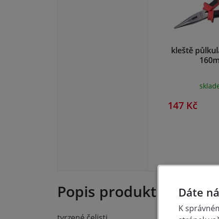
kleště půlkul
160
skla
147 Kč
Popis produktu
Dáte ná
K správném
tvrzené čelisti