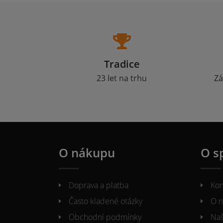
Tradice
23 let na trhu
Zá
O nákupu
O s
Doprava a platba
Kon
Často kladené otázky
O n
Obchodní podmínky
Naš