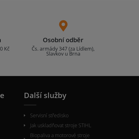
a
Osobní odběr
0 Kč
Čs. armády 347 (za Lídlem),
Slavkov u Brna
ie
Další služby
Servisní středisko
Jak uskladňovat stroje STIHL
Biopaliva a motorové stroje