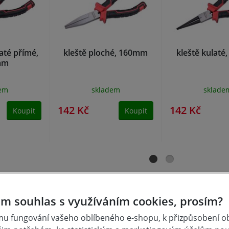
até přímé,
kleště ploché, 160mm
kleště kulat
mm
dem
skladem
sklade
142 Kč
142 Kč
Koupit
Koupit
m souhlas s využíváním cookies, prosím?
u fungování vašeho oblíbeného e-shopu, k přizpůsobení 