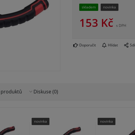
skladem
novinka
153
Kč
s DPH
Doporučit
Hlídat
Sdí
 produktů
Diskuse (0)
novinka
novinka