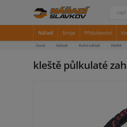
Nářadí
Stroje
Příslušenství
Vz
Úvod
Nářadí
Ruční nářadí
Kleště
kleště půlkulaté z