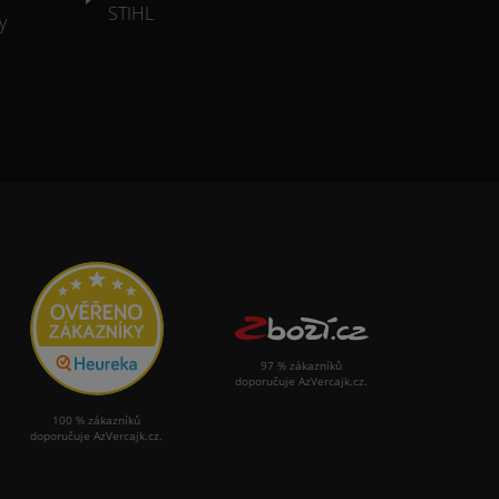
STIHL
y
97 % zákazníků
doporučuje AzVercajk.cz.
100 % zákazníků
doporučuje AzVercajk.cz.