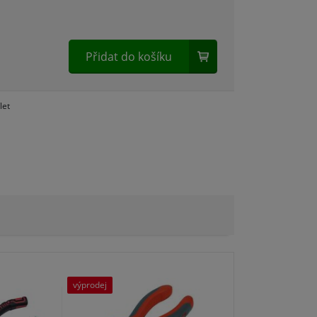
Přidat do košíku
let
výprodej
výprodej