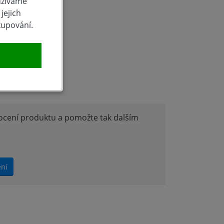
užíváme
jejich
kupování.
produktu
nocení produktu a pomožte tak dalším
ení