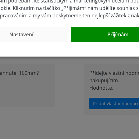
šim potřebám, ke statistickým a marketingovým účelům po
kie. Kliknutím na tlačítko „Přijímám“ nám udělíte souhlas s 
EMIUM
pracováním a my vám poskytneme ten nejlepší zážitek z na
Nastavení
Přijímám
Hodnocení 
 zahnuté, 160mm?
Přidejte vlastní hod
nakupujícím.
Hodnoťte.
Přidat vlastní hodnoc