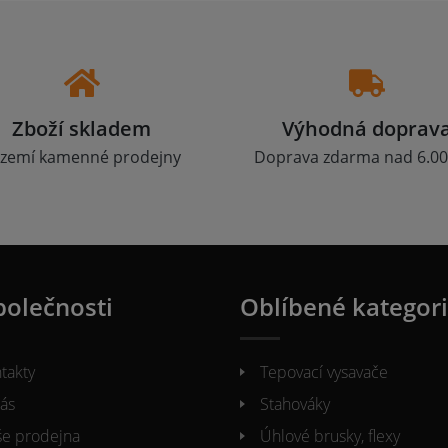
Zboží skladem
Výhodná doprav
zemí kamenné prodejny
Doprava zdarma nad 6.00
polečnosti
Oblíbené kategor
takty
Tepovací vysavače
ás
Stahováky
e prodejna
Úhlové brusky, flexy