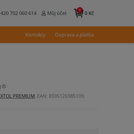
0
+420 702 060 614
Můj účet
0 Kč
Kontakty
Doprava a platba
í
EXTOL PREMIUM
, EAN: 8595126985109,