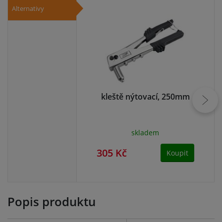
Alternativy
kleště nýtovací, 250mm
K
skladem
305 Kč
29
Koupit
Popis produktu