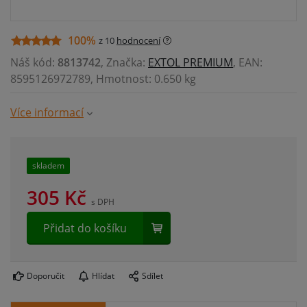
100%
z 10
hodnocení
Náš kód:
8813742
, Značka:
EXTOL PREMIUM
, EAN:
8595126972789, Hmotnost: 0.650 kg
Více informací
skladem
305
Kč
s DPH
Přidat do košíku
Doporučit
Hlídat
Sdílet