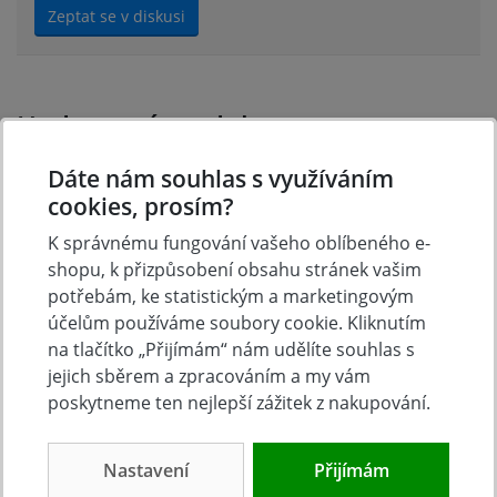
Zeptat se v diskusi
Hodnocení produktu
Dáte nám souhlas s využíváním
Přidejte vlastní hodnocení produktu a pomožte tak
cookies, prosím?
dalším nakupujícím.
K správnému fungování vašeho oblíbeného e-
Hodnoťte.
shopu, k přizpůsobení obsahu stránek vašim
potřebám, ke statistickým a marketingovým
Přidat vlastní hodnocení
účelům používáme soubory cookie. Kliknutím
na tlačítko „Přijímám“ nám udělíte souhlas s
jejich sběrem a zpracováním a my vám
poskytneme ten nejlepší zážitek z nakupování.
Nastavení
Přijímám