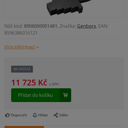
Náš kód:
8906000001481
, Značka:
Genborx
, EAN:
8596386016121
Více informací
NA DOTAZ
11 725
Kč
s DPH
Přidat do košíku
Doporučit
Hlídat
Sdílet