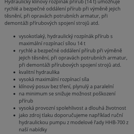
Hydraulický klínový rozpínák přírub (14 t) umožňuje
rychlé a bezpečné oddálení přírub při výměně jejich
těsnění, při opravách potrubních armatur, při
demontáži přírubových spojení strojů atd.
vysokotlaký, hydraulický rozpínák přírub s
maximální rozpínací sílou 14 t
rychlé a bezpečné oddálení přírub při výměně
jejich těsnění, při opravách potrubních armatur,
při demontáži přírubových spojení strojů atd.
kvalitní hydraulika
vysoká maximální rozpínací síla
klínový posuv bez tření, plynulý a paralelní
na minimum se snižuje možnost poškození
přírub
vysoká provozní spolehlivost a dlouhá životnost
jako zdroj tlaku doporučujeme například ruční
hydraulickou pumpu z modelové řady HHB-700 z
naší nabídky