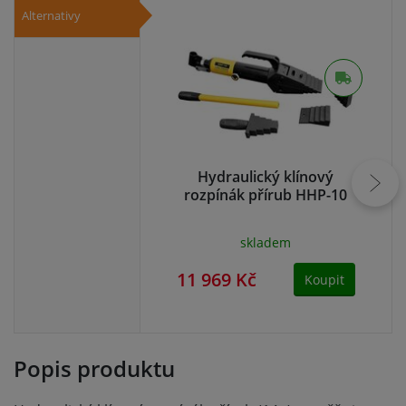
Alternativy
Hydraulický klínový
rozpínák přírub HHP-10
skladem
11 969 Kč
11
Koupit
Popis produktu