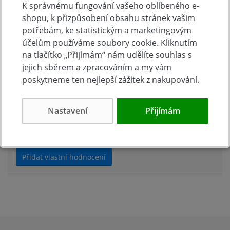
K správnému fungování vašeho oblíbeného e-
shopu, k přizpůsobení obsahu stránek vašim
Zeptat se v diskusi
potřebám, ke statistickým a marketingovým
účelům používáme soubory cookie. Kliknutím
na tlačítko „Přijímám“ nám udělíte souhlas s
jejich sběrem a zpracováním a my vám
Hodnocení produktu
poskytneme ten nejlepší zážitek z nakupování.
Přidejte vlastní hodnocení produktu a pomožte tak
Nastavení
Přijímám
dalším nakupujícím.
Hodnoťte.
Přidat vlastní hodnocení