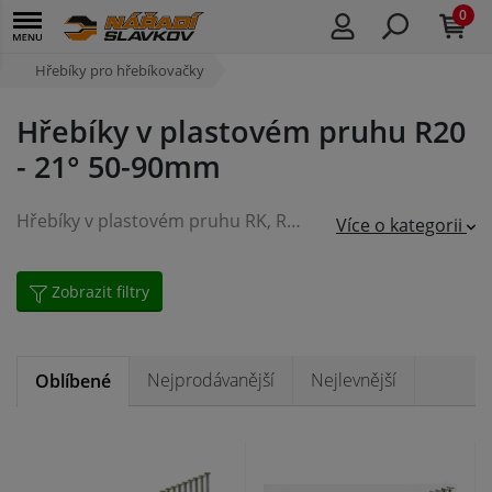
0
Hřebíky pro hřebíkovačky
Hřebíky v plastovém pruhu R20
- 21° 50-90mm
Hřebíky v plastovém pruhu RK, RB, R20, KB - 21°.
Hřebíky 
Více o kategorii
Zobrazit filtry
Nejprodávanější
Nejlevnější
Oblíbené