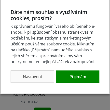
NA DOTAZ
NA DOTAZ
Dáte nám souhlas s využíváním
853 Kč
995 Kč
Koupit
Koupit
cookies, prosím?
K správnému fungování vašeho oblíbeného e-
shopu, k přizpůsobení obsahu stránek vašim
potřebám, ke statistickým a marketingovým
účelům používáme soubory cookie. Kliknutím
na tlačítko „Přijímám“ nám udělíte souhlas s
jejich sběrem a zpracováním a my vám
poskytneme ten nejlepší zážitek z nakupování.
Nastavení
Přijímám
Hřebíky konvexní R20
3,1x80mm BEA/KMR
R21°, RK (3000ks)
NA DOTAZ