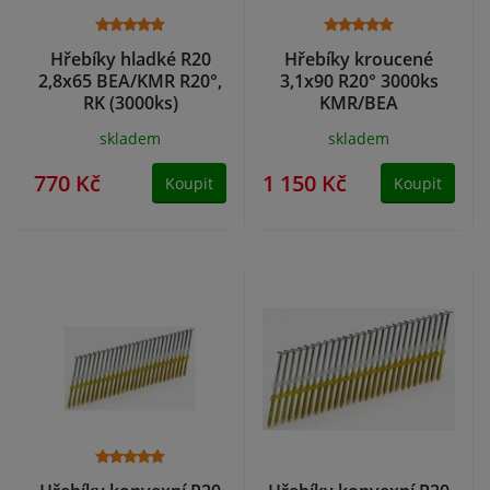
Hřebíky hladké R20
Hřebíky kroucené
2,8x65 BEA/KMR R20°,
3,1x90 R20° 3000ks
RK (3000ks)
KMR/BEA
skladem
skladem
770 Kč
1 150 Kč
Koupit
Koupit