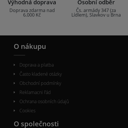
Výhodná doprava
Osobní odběr
Doprava zdarma nad
Čs. armády 347 (za
6.000 Kč
Lídlem), Slavkov u Brna
O nákupu
Doprava a platba
Často kladené otázky
Obchodní podmínky
Reklamacni řád
Ochrana osobních údajů
Cookies
O společnosti