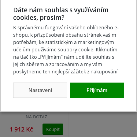
1 690 Kč
508 Kč
Dáte nám souhlas s využíváním
Koupit
Koupit
cookies, prosím?
K správnému fungování vašeho oblíbeného e-
shopu, k přizpůsobení obsahu stránek vašim
potřebám, ke statistickým a marketingovým
účelům používáme soubory cookie. Kliknutím
na tlačítko „Přijímám“ nám udělíte souhlas s
jejich sběrem a zpracováním a my vám
poskytneme ten nejlepší zážitek z nakupování.
Nastavení
Přijímám
Hřebíky CN 2,6x35 do
betonu 1000ks+plyn
KMR 3822
NA DOTAZ
1 912 Kč
Koupit