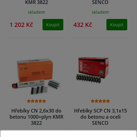
KMR 3822
SENCO
skladem
skladem
1 202 Kč
432 Kč
Koupit
Koupit
Hřebíky CN 2,6x30 do
Hřebíky SCP CN 3,1x15
betonu 1000+plyn KMR
do betonu a oceli
3822
SENCO
NA DOTAZ
skladem