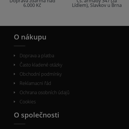
Doprava zdarma nad
Čs. armády 347 (za
6.000 Kč
Lídlem), Slavkov u Brna
O nákupu
Doprava a platba
Často kladené otázky
Obchodní podmínky
Reklamacni řád
Ochrana osobních údajů
Cookies
O společnosti