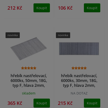
212 Kč
106 Kč
Koupit
Koupit
novinka
novinka
hřebík nastřelovací,
hřebík nastřelovací,
6000ks, 50mm, 18G,
6000ks, 30mm, 18G,
typ F, hlava 2mm,
typ F, hlava 2mm,
1,25x0,95mm
1,25x0,95mm
skladem
NA DOTAZ
365 Kč
215 Kč
Koupit
Koupit