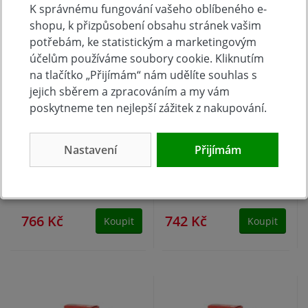
K správnému fungování vašeho oblíbeného e-
shopu, k přizpůsobení obsahu stránek vašim
potřebám, ke statistickým a marketingovým
účelům používáme soubory cookie. Kliknutím
na tlačítko „Přijímám“ nám udělíte souhlas s
jejich sběrem a zpracováním a my vám
poskytneme ten nejlepší zážitek z nakupování.
Hřebíky 1,2 x 30mm
Hřebíky 1,2 x 25mm
Nastavení
Přijímám
NEREZ AY15 SENCO
NEREZ AY13 SENCO
5000ks
5000ks
skladem
skladem
766 Kč
742 Kč
Koupit
Koupit