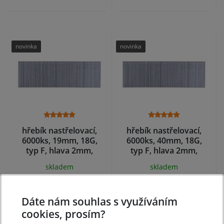
novinka
novinka
hřebík nastřelovací,
hřebík nastřelovací,
6000ks, 19mm, 18G,
6000ks, 40mm, 18G,
typ F, hlava 2mm,
typ F, hlava 2mm,
1,25x0,95mm
1,25x0,95mm
skladem
skladem
169 Kč
270 Kč
Koupit
Koupit
Dáte nám souhlas s využíváním
cookies, prosím?