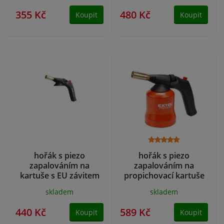
355 Kč
480 Kč
Koupit
Koupit
hořák s piezo
hořák s piezo
zapalováním na
zapalováním na
kartuše s EU závitem
propichovací kartuše
7/16"
skladem
skladem
440 Kč
589 Kč
Koupit
Koupit