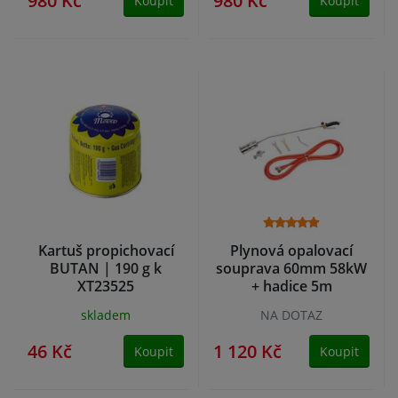
980 Kč
980 Kč
Koupit
Koupit
Kartuš propichovací
Plynová opalovací
BUTAN | 190 g k
souprava 60mm 58kW
XT23525
+ hadice 5m
skladem
NA DOTAZ
46 Kč
1 120 Kč
Koupit
Koupit