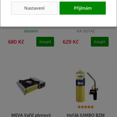
Nastavení
Přijímám
MEVA Hořák Typhoon
MEVA Hořák UNI 360°
piezo 1,3 kW
+ 4 kartuše | 1 kW
skladem
NA DOTAZ
680 Kč
629 Kč
Koupit
Koupit
MEVA Vařič plynový
Hořák JUMBO BZM