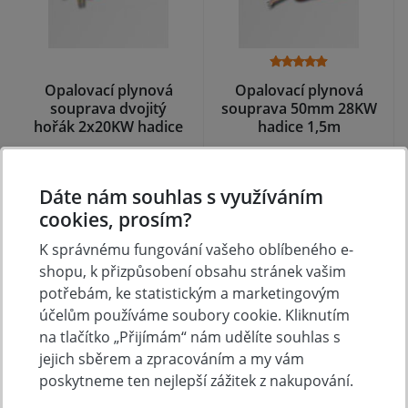
Opalovací plynová
Opalovací plynová
souprava dvojitý
souprava 50mm 28KW
hořák 2x20KW hadice
hadice 1,5m
5m
NA DOTAZ
NA DOTAZ
623 Kč
610 Kč
Dáte nám souhlas s využíváním
Koupit
Koupit
cookies, prosím?
K správnému fungování vašeho oblíbeného e-
shopu, k přizpůsobení obsahu stránek vašim
potřebám, ke statistickým a marketingovým
účelům používáme soubory cookie. Kliknutím
na tlačítko „Přijímám“ nám udělíte souhlas s
jejich sběrem a zpracováním a my vám
poskytneme ten nejlepší zážitek z nakupování.