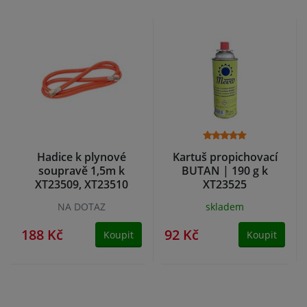
Hadice k plynové
Kartuš propichovací
soupravě 1,5m k
BUTAN | 190 g k
XT23509, XT23510
XT23525
NA DOTAZ
skladem
188 Kč
92 Kč
Koupit
Koupit