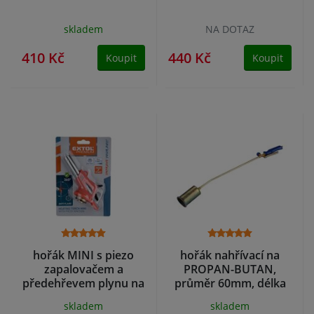
skladem
NA DOTAZ
410 Kč
440 Kč
Koupit
Koupit
hořák MINI s piezo
hořák nahřívací na
zapalovačem a
PROPAN-BUTAN,
předehřevem plynu na
průměr 60mm, délka
kartuše s EU závitem
760mm
skladem
skladem
7/16"