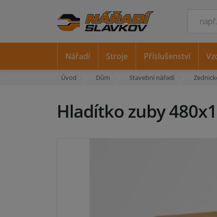
Nářadí
Stroje
Příslušenství
Vz
Úvod
Dům
Stavební nářadí
Zednick
Hladítko zuby 480x