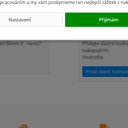
pracováním a my vám poskytneme ten nejlepší zážitek z na
Nastavení
Přijímám
Hodnocení 
80x130mm 8 - nerez?
Přidejte vlastní hod
nakupujícím.
Hodnoťte.
Přidat vlastní hodnoc