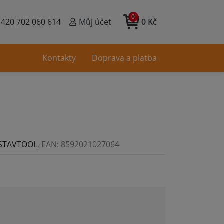
0
+420 702 060 614
Můj účet
0 Kč
Kontakty
Doprava a platba
STAVTOOL
, EAN: 8592021027064