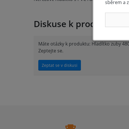
sběrem a z
Diskuse k produktu (0)
Máte otázky k produktu: Hladítko zuby 4
Zeptejte se.
Zeptat se v diskusi