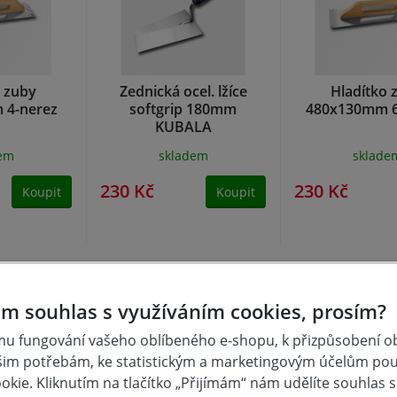
o zuby
Zednická ocel. lžíce
Hladítko 
 4-nerez
softgrip 180mm
480x130mm 6 
KUBALA
dem
skladem
sklade
230 Kč
230 Kč
Koupit
Koupit
m souhlas s využíváním cookies, prosím?
u fungování vašeho oblíbeného e-shopu, k přizpůsobení 
šim potřebám, ke statistickým a marketingovým účelům po
kie. Kliknutím na tlačítko „Přijímám“ nám udělíte souhlas s 
o nanášení lepidel, malty atd.