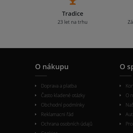
Tradice
23 let na trhu
Zá
O nákupu
O s
Doprava a platba
Kon
Často kladené otázky
O n
Obchodní podmínky
Naš
Reklamacni řád
Aut
Ochrana osobních údajů
Pro