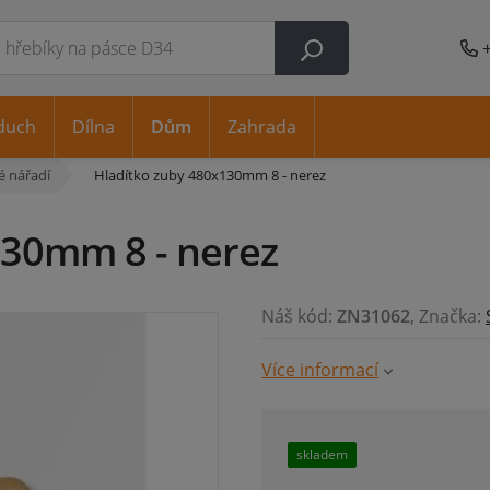
duch
Dílna
Dům
Zahrada
é nářadí
Hladítko zuby 480x130mm 8 - nerez
130mm 8 - nerez
Náš kód:
ZN31062
, Značka:
Více informací
skladem