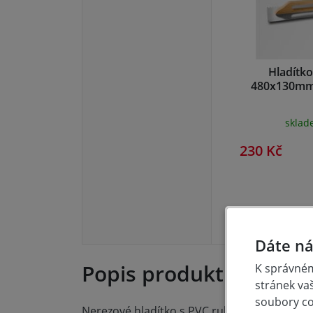
Hladítk
480x130mm
skla
230 Kč
Dáte ná
Popis produktu
K správném
stránek va
soubory coo
Nerezové hladítko s PVC rukojetí, vhodné pr