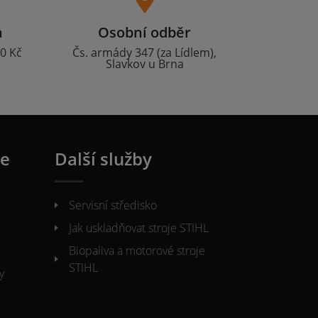
a
Osobní odběr
0 Kč
Čs. armády 347 (za Lídlem),
Slavkov u Brna
ie
Další služby
Servisní středisko
Jak uskladňovat stroje STIHL
Biopaliva a motorové stroje
STIHL
y