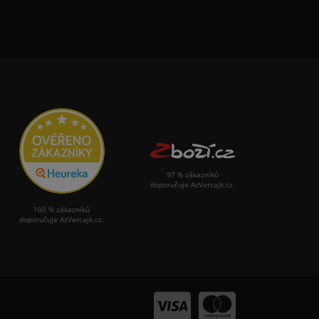
97 % zákazníků
doporučuje AzVercajk.cz.
100 % zákazníků
doporučuje AzVercajk.cz.