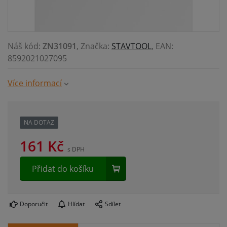
Náš kód:
ZN31091
, Značka:
STAVTOOL
, EAN:
8592021027095
Více informací
NA DOTAZ
161
Kč
s DPH
Přidat do košíku
Doporučit
Hlídat
Sdílet