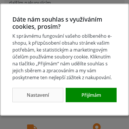
dalším nakupujícím.
Hodnoťte.
Dáte nám souhlas s využíváním
Přidat vlastní hodnocení
cookies, prosím?
K správnému fungování vašeho oblíbeného e-
shopu, k přizpůsobení obsahu stránek vašim
potřebám, ke statistickým a marketingovým
účelům používáme soubory cookie. Kliknutím
na tlačítko „Přijímám“ nám udělíte souhlas s
jejich sběrem a zpracováním a my vám
poskytneme ten nejlepší zážitek z nakupování.
Tradice
Zboží skladem
Nastavení
Přijímám
23 let na trhu
Zázemí kamenné
prodejny