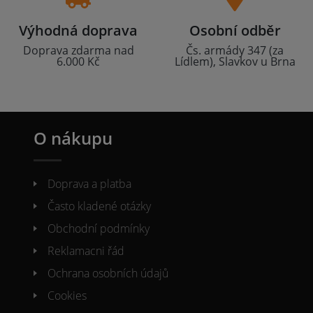
Výhodná doprava
Osobní odběr
Doprava zdarma nad
Čs. armády 347 (za
6.000 Kč
Lídlem), Slavkov u Brna
O nákupu
Doprava a platba
Často kladené otázky
Obchodní podmínky
Reklamacni řád
Ochrana osobních údajů
Cookies