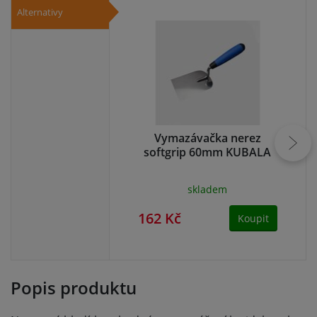
Alternativy
Vymazávačka nerez
hl
softgrip 60mm KUBALA
h
skladem
162 Kč
15
Koupit
Popis produktu